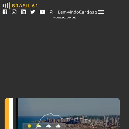
Ver todas as notícias
Saneamento
Cardoso
Bem-vindo
Podcasts
Indicadores
PUBLICIDADE
Área do comunicador
Bioinsumos
Publicidade Legal
Blog
Sair da plataforma
Brasil Mineral
Quem somos
Fique por dentro do
Congresso Nacional e
Expediente
nossos líderes.
Trabalhe no Brasil 61
Acesse
Contato
Agronegócios
Comportamento
Meio Ambiente
Brasil
Cultura
Podcast
Brasil Mineral
Economia
Política
Ciência &
Educação
Saúde