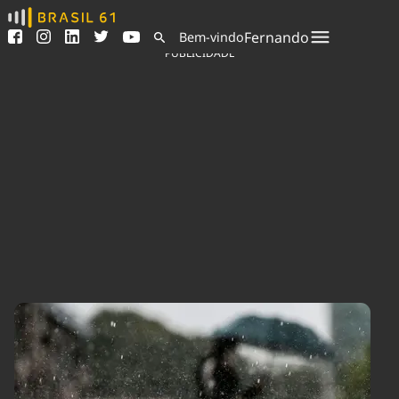
Ver todas as notícias
Saneamento
Fernando
Bem-vindo
Podcasts
Indicadores
PUBLICIDADE
Área do comunicador
Bioinsumos
Publicidade Legal
Blog
Sair da plataforma
Brasil Mineral
Quem somos
Fique por dentro do
Congresso Nacional e
Expediente
nossos líderes.
Trabalhe no Brasil 61
Acesse
Contato
Agronegócios
Comportamento
Meio Ambiente
Brasil
Cultura
Podcast
Brasil Mineral
Economia
Política
Ciência &
Educação
Saúde