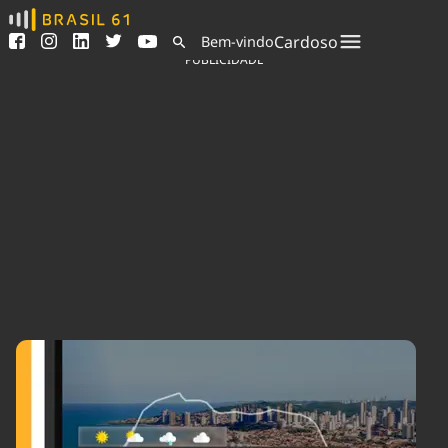
Ver todas as notícias
Saneamento
Cardoso
Bem-vindo
Podcasts
Indicadores
PUBLICIDADE
Área do comunicador
Bioinsumos
Publicidade Legal
Blog
Sair da plataforma
Brasil Mineral
Quem somos
Fique por dentro do
Congresso Nacional e
Expediente
nossos líderes.
Trabalhe no Brasil 61
Acesse
Contato
Agronegócios
Comportamento
Meio Ambiente
Brasil
Cultura
Podcast
Brasil Mineral
Economia
Política
Ciência &
Educação
Saúde