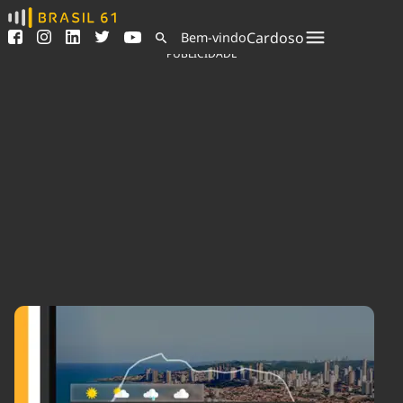
Ver todas as notícias
Saneamento
Cardoso
Bem-vindo
Podcasts
Indicadores
PUBLICIDADE
Área do comunicador
Bioinsumos
Publicidade Legal
Blog
Sair da plataforma
Brasil Mineral
Quem somos
Fique por dentro do
Congresso Nacional e
Expediente
nossos líderes.
Trabalhe no Brasil 61
Acesse
Contato
Agronegócios
Comportamento
Meio Ambiente
Brasil
Cultura
Podcast
Brasil Mineral
Economia
Política
Ciência &
Educação
Saúde