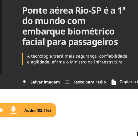
Ponte aérea Rio-SP é a 1ª
Agronegóc
Brasil
do mundo com
Brasil Mine
Ciência & 
embarque biométrico
Cinema
facial para passageiros
Comporta
A tecnologia trará mais segurança, confiabilidade
e agilidade, afirma o Ministro da Infraestrutura
Salvar imagem
Texto para rádio
Copiar o 
Áudio (02:15s)