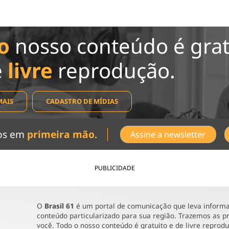
o
nosso conteúdo é grat
e
livre
reprodução.
MAIS
CADASTRO DE MÍDIAS
dos em
primeira mão
.
Assine a newsletter
PUBLICIDADE
O
Brasil 61
é um portal de comunicação que leva informaç
conteúdo particularizado para sua região. Trazemos as pr
você. Todo o nosso conteúdo é gratuito e de livre reprod