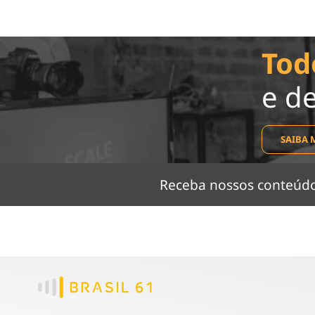
Tod
e d
SAIBA 
Receba nossos conteú