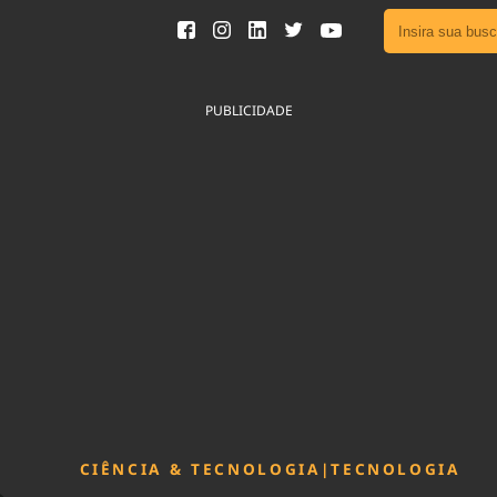
Ver toda
Podcast
PUBLICIDADE
Área do
Publicid
Sair da 
Fique por 
Congresso 
nossos líde
Acesse
CIÊNCIA & TECNOLOGIA
|
TECNOLOGIA