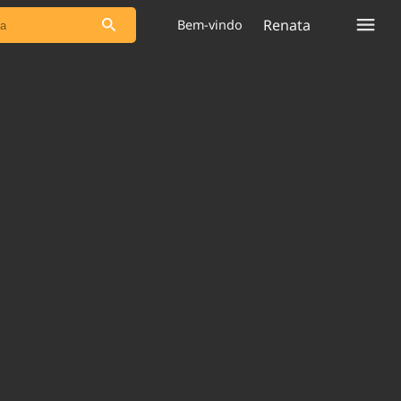
Renata
Bem-vindo
s as notícias
Saneamento
s
Indicadores
 comunicador
Bioinsumos
ade Legal
Blog
plataforma
Brasil Mineral
Quem somos
Expediente
dentro do
Nacional e
Trabalhe no Brasil 61
res.
Contato