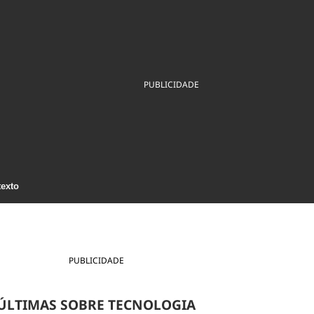
ios
Cultura
Podcast
Economia
Política
ral
Educação
Saúde
Tecnologia
Infraestrutura
Tempo
Internacional
PUBLICIDADE
mento
Meio Ambiente
texto
PUBLICIDADE
ÚLTIMAS SOBRE TECNOLOGIA