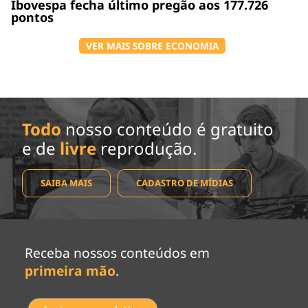
Ibovespa fecha último pregão aos 177.726
pontos
VER MAIS SOBRE ECONOMIA
Todo
nosso conteúdo é gratuito
e de
livre
reprodução.
SAIBA MAIS
CADASTRO DE MÍDIAS
Receba nossos conteúdos em
primeira mão
.