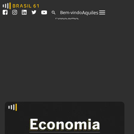
Ver todas as notícias
Saneamento
Aquiles
Bem-vindo
Podcasts
Indicadores
PUBLICIDADE
Área do comunicador
Bioinsumos
Publicidade Legal
Blog
Sair da plataforma
Brasil Mineral
Quem somos
Fique por dentro do
Congresso Nacional e
Expediente
nossos líderes.
Trabalhe no Brasil 61
Acesse
Contato
Agronegócios
Comportamento
Meio Ambiente
Brasil
Cultura
Podcast
Brasil Mineral
Economia
Política
Ciência &
Educação
Saúde