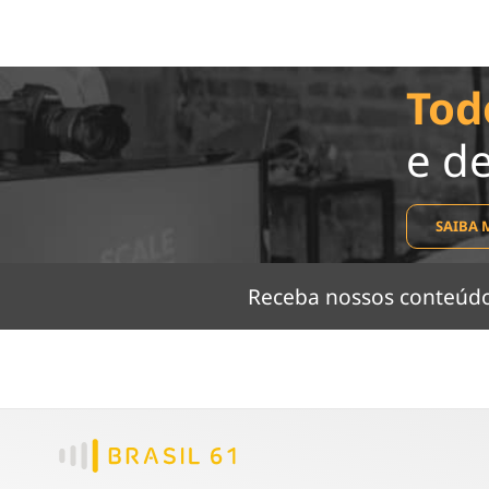
Tod
e d
SAIBA 
Receba nossos conteú