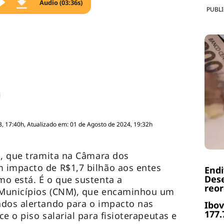
Áudio (03:36s)
PUBL
, 17:40h, Atualizado em: 01 de Agosto de 2024, 19:32h
1, que tramita na Câmara dos
 impacto de R$1,7 bilhão aos entes
End
Dese
o está. É o que sustenta a
reor
 Municípios (CNM), que encaminhou um
ados alertando para o impacto nas
Ibov
177.
e o piso salarial para fisioterapeutas e