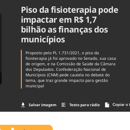
Piso da fisioterapia pode
Agronegóc
Brasil
impactar em R$ 1,7
Brasil Mine
Ciência & 
bilhão as finanças dos
Cinema
municípios
Comporta
Proposto pelo PL 1.731/2021, o piso da
fisioterapia já foi aprovado no Senado, sua casa
de origem, e na Comissão de Saúde da Câmara
dos Deputados. Confederação Nacional de
Municípios (CNM) pede cautela no debate do
tema, que traz grande impacto para gestão
municipal
Salvar imagem
Texto para rádio
Copiar o 