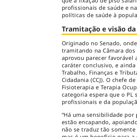
que a fixação de piso salar
profissionais de saúde e n
políticas de saúde à popula
Tramitação e visão da
Originado no Senado, onde 
tramitando na Câmara dos
aprovou parecer favorável 
caráter conclusivo, e aind
Trabalho, Finanças e Tribut
Cidadania (CCJ). O chefe d
Fisioterapia e Terapia Ocup
categoria espera que o PL 
profissionais e da populaç
“Há uma sensibilidade por 
estão encapando, apoiando
não se traduz tão somente 
mas é um benefício para a