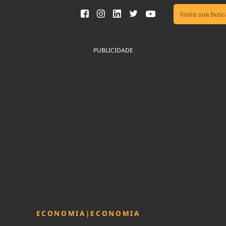
Ver toda
Podcast
PUBLICIDADE
Área do
Publicid
Sair da 
Fique por 
Congresso 
nossos líde
Acesse
ECONOMIA
|
ECONOMIA