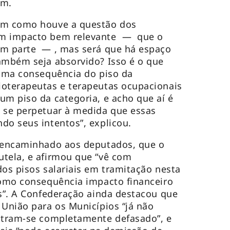
em.
im como houve a questão dos
um impacto bem relevante — que o
em parte — , mas será que há espaço
ambém seja absorvido? Isso é o que
 uma consequência do piso da
ioterapeutas e terapeutas ocupacionais
um piso da categoria, e acho que aí é
e se perpetuar à medida que essas
do seus intentos”, explicou.
o encaminhado aos deputados, que o
utela, e afirmou que “vê com
dos pisos salariais em tramitação nesta
como consequência impacto financeiro
os”. A Confederação ainda destacou que
 União para os Municípios “já não
ontram-se completamente defasado”, e