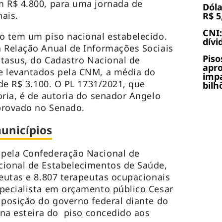
m R$ 4.800, para uma jornada de
Dóla
nais.
R$ 5
CNI:
o tem um piso nacional estabelecido.
dívi
 Relação Anual de Informações Sociais
Piso
Datasus, do Cadastro Nacional de
apr
 levantados pela CNM, a média do
impa
 de R$ 3.100. O PL 1731/2021, que
bilh
oria, é de autoria do senador Angelo
aprovado no Senado.
unicípios
pela Confederação Nacional de
ional de Estabelecimentos de Saúde,
peutas e 8.807 terapeutas ocupacionais
pecialista em orçamento público Cesar
 posição do governo federal diante do
e na esteira do piso concedido aos