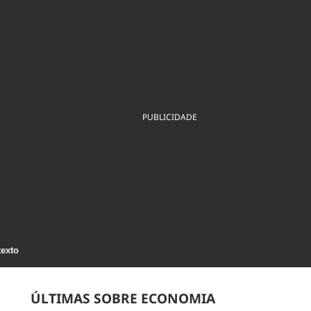
ios
Cultura
Podcast
Economia
Política
ral
Educação
Saúde
Tecnologia
Infraestrutura
Tempo
Internacional
mento
Meio Ambiente
PUBLICIDADE
texto
ÚLTIMAS SOBRE ECONOMIA