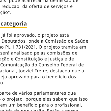
iais “pode acarretar na demissão de
a redução da oferta de serviços e
ção”.
 categoria
já foi aprovado, o projeto está
 Deputados, onde a Comissão de Saúde
ao PL 1.731/2021. O projeto tramita em
a será analisado pelas comissões de
ação e Constituição e Justiça e de
e Comunicação do Conselho Federal de
acional, Jooziel Freire, destacou que a
seja aprovado para o benefício dos
ão.
parte de vários parlamentares que
 o projeto, porque eles sabem que isso
em um benefício para o profissional,
 saúde da população. Então a nossa