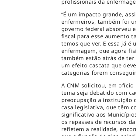
profissionais da enfermag
“É um impacto grande, ass
enfermeiros, também foi 
governo federal absorveu 
fiscal para esse aumento t
temos que ver. E essa já é
enfermagem, que agora fis
também estão atrás de ter 
um efeito cascata que dev
categorias forem conseguin
A CNM solicitou, em ofíci
tema seja debatido com ca
preocupação a instituição 
casa legislativa, que têm 
significativo aos Municípi
os repasses de recursos da
refletem a realidade, enc