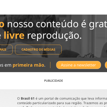
o
nosso conteúdo é grat
e
livre
reprodução.
MAIS
CADASTRO DE MÍDIAS
dos em
primeira mão
.
Assine a newsletter
PUBLICIDADE
O
Brasil 61
é um portal de comunicação que leva informaç
conteúdo particularizado para sua região. Trazemos as pr