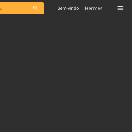
Hermes
Bem-vindo
s as notícias
Saneamento
s
Indicadores
 comunicador
Bioinsumos
ade Legal
Blog
plataforma
Brasil Mineral
Quem somos
Expediente
dentro do
Nacional e
Trabalhe no Brasil 61
res.
Contato