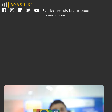
Ver todas as notícias
Saneamento
Taciano
Bem-vindo
Podcasts
Indicadores
PUBLICIDADE
Área do comunicador
Bioinsumos
Publicidade Legal
Blog
Sair da plataforma
Brasil Mineral
Quem somos
Fique por dentro do
Congresso Nacional e
Expediente
nossos líderes.
Trabalhe no Brasil 61
Acesse
Contato
Agronegócios
Comportamento
Meio Ambiente
Brasil
Cultura
Podcast
Brasil Mineral
Economia
Política
Ciência &
Educação
Saúde