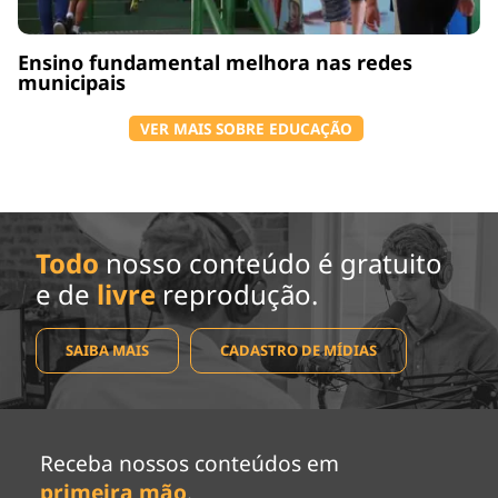
Ensino fundamental melhora nas redes
municipais
VER MAIS SOBRE EDUCAÇÃO
Todo
nosso conteúdo é gratuito
e de
livre
reprodução.
SAIBA MAIS
CADASTRO DE MÍDIAS
Receba nossos conteúdos em
primeira mão
.