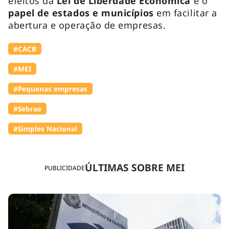
efeitos da
Lei de Liberdade Econômica
e o
papel de estados e municípios
em facilitar a
abertura e operação de empresas.
#⁠CACB
#MEI
#Pequenas empresas
#Sebrae
#Simples Nacional
ÚLTIMAS SOBRE MEI
PUBLICIDADE