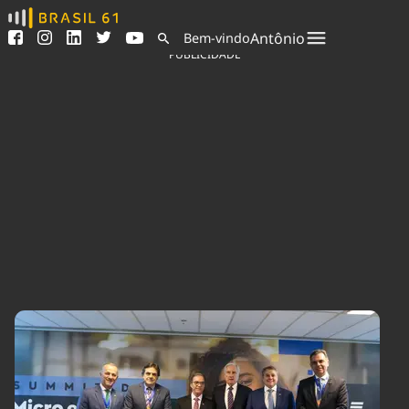
Ver todas as notícias
Saneamento
Antônio
Bem-vindo
Podcasts
Indicadores
PUBLICIDADE
Área do comunicador
Bioinsumos
Publicidade Legal
Blog
Sair da plataforma
Brasil Mineral
Quem somos
Fique por dentro do
Congresso Nacional e
Expediente
nossos líderes.
Trabalhe no Brasil 61
Acesse
Contato
Agronegócios
Comportamento
Meio Ambiente
Brasil
Cultura
Podcast
Brasil Mineral
Economia
Política
Ciência &
Educação
Saúde