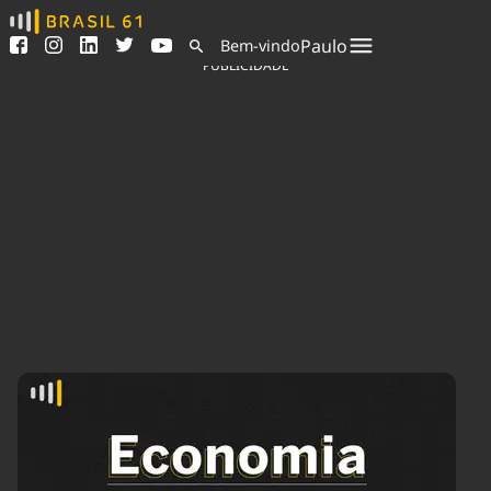
Ver todas as notícias
Saneamento
Paulo
Bem-vindo
Podcasts
Indicadores
PUBLICIDADE
Área do comunicador
Bioinsumos
Publicidade Legal
Blog
Sair da plataforma
Brasil Mineral
Quem somos
Fique por dentro do
Congresso Nacional e
Expediente
nossos líderes.
Trabalhe no Brasil 61
Acesse
Contato
Agronegócios
Comportamento
Meio Ambiente
Brasil
Cultura
Podcast
Brasil Mineral
Economia
Política
Ciência &
Educação
Saúde