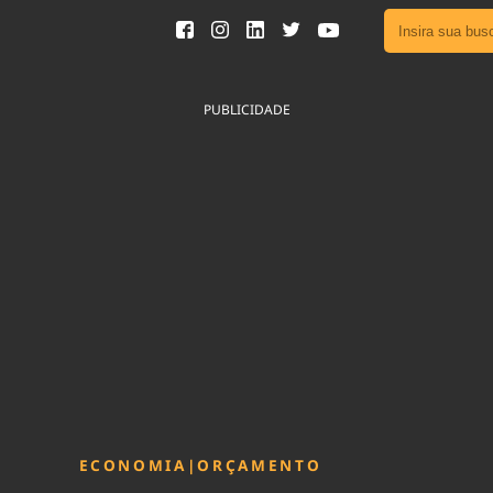
Ver toda
Podcast
PUBLICIDADE
Área do
Publicid
Sair da 
Fique por 
Congresso 
nossos líde
Acesse
ECONOMIA
|
ORÇAMENTO