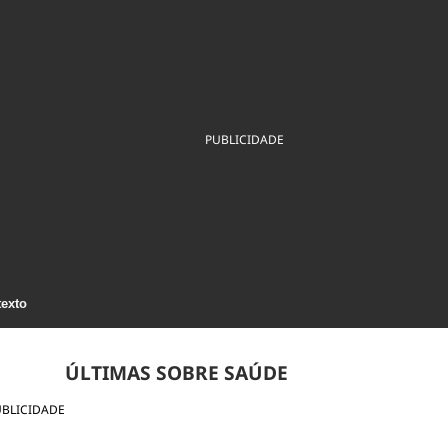
ios
Cultura
Podcast
Economia
Política
ral
Educação
Saúde
Tecnologia
Infraestrutura
Tempo
Internacional
mento
Meio Ambiente
PUBLICIDADE
texto
ÚLTIMAS SOBRE SAÚDE
UBLICIDADE