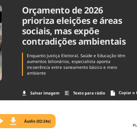
Orçamento de 2026
Agronegóc
Brasil
prioriza eleições e áreas
Brasil Mine
Ciência & 
sociais, mas expõe
Cinema
contradições ambientais
Comporta
Enquanto Justiça Eleitoral, Saúde e Educação têm
aumentos bilionários, especialista aponta
incoerência entre saneamento básico e meio
ambiente
Salvar imagem
Texto para rádio
Copiar o 
Áudio (02:24s)
P