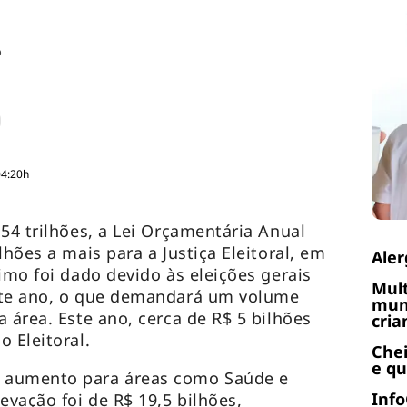
o
04:20h
54 trilhões, a Lei Orçamentária Anual
lhões a mais para a Justiça Eleitoral, em
Aler
imo foi dado devido às eleições gerais
Mult
ste ano, o que demandará um volume
muni
 área. Este ano, cerca de R$ 5 bilhões
cria
 Eleitoral.
Chei
e q
 aumento para áreas como Saúde e
Info
evação foi de R$ 19,5 bilhões,