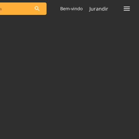
Jurandir
Bem-vindo
s as notícias
Saneamento
s
Indicadores
 comunicador
Bioinsumos
ade Legal
Blog
plataforma
Brasil Mineral
Quem somos
Expediente
dentro do
Nacional e
Trabalhe no Brasil 61
res.
Contato