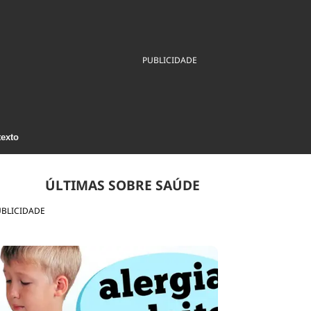
ios
Cultura
Podcast
Economia
Política
ral
Educação
Saúde
Tecnologia
Infraestrutura
Tempo
PUBLICIDADE
Internacional
mento
Meio Ambiente
texto
ÚLTIMAS SOBRE SAÚDE
UBLICIDADE