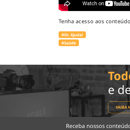
Tenha acesso aos conteúdo
#Dr. Ajuda!
#Saúde
Tod
e d
SAIBA 
Receba nossos conteú