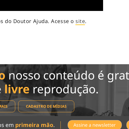
s do Doutor Ajuda. Acesse o
site
.
o
nosso conteúdo é grat
e
livre
reprodução.
MAIS
CADASTRO DE MÍDIAS
dos em
primeira mão
.
Assine a newsletter