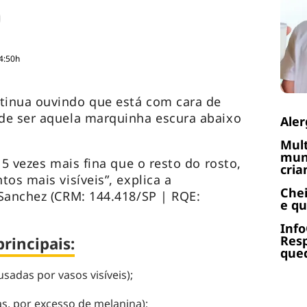
4:50h
inua ouvindo que está com cara de
de ser aquela marquinha escura abaixo
Aler
Mult
muni
 5 vezes mais fina que o resto do rosto,
cria
os mais visíveis”, explica a
Chei
Sanchez (CRM: 144.418/SP | RQE:
e q
Info
Res
rincipais:
qued
sadas por vasos visíveis);
, por excesso de melanina);