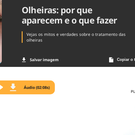
Olheiras: por que
Agronegóc
Brasil
aparecem e o que fazer
Brasil Mine
Ciência & 
Cinema
Vejas os mitos e verdades sobre o tratamento das
Comporta
olheiras
Salvar imagem
Copiar o 
Áudio (02:08s)
P