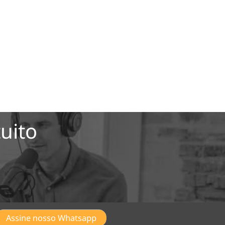
uito
Assine nosso Whatsapp