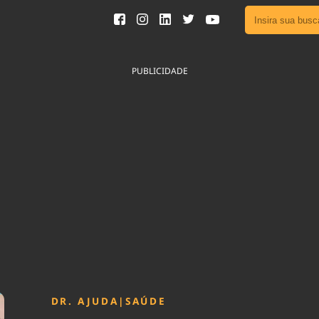
Ver toda
Podcast
PUBLICIDADE
Área do
Publicid
Sair da 
Fique por 
Congresso 
nossos líde
Acesse
DR. AJUDA
|
SAÚDE