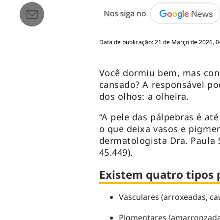
Data de publicação: 21 de Março de 2026, 0
Você dormiu bem, mas cont
cansado? A responsável po
dos olhos: a olheira.
“A pele das pálpebras é até
o que deixa vasos e pigment
dermatologista Dra. Paula 
45.449).
Existem quatro tipos p
Vasculares (arroxeadas, cau
Pigmentares (amarronzadas