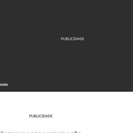
ios
Cultura
Podcast
Economia
Política
ral
Educação
Saúde
Tecnologia
Infraestrutura
Tempo
Internacional
mento
Meio Ambiente
PUBLICIDADE
texto
PUBLICIDADE