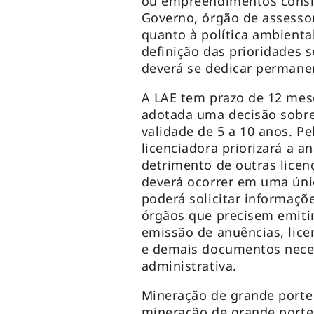
ou empreendimentos consid
Governo, órgão de assesso
quanto à política ambienta
definição das prioridades 
deverá se dedicar permane
A LAE tem prazo de 12 mese
adotada uma decisão sobre 
validade de 5 a 10 anos. Pe
licenciadora priorizará a a
detrimento de outras licen
deverá ocorrer em uma únic
poderá solicitar informaçõ
órgãos que precisem emitir
emissão de anuências, lice
e demais documentos neces
administrativa.
Mineração de grande porte
mineração de grande porte 