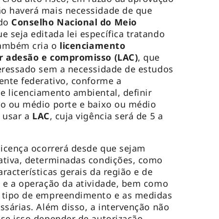
o haverá mais necessidade de que
 do
Conselho Nacional do Meio
ue seja editada lei específica tratando
também cria o
licenciamento
or adesão e compromisso (LAC)
, que
teressado sem a necessidade de estudos
ente federativo, conforme a
 licenciamento ambiental, definir
no ou médio porte e baixo ou médio
 usar a
LAC
, cuja vigência será de 5 a
licença ocorrerá desde que sejam
ativa, determinadas condições, como
racterísticas gerais da região e de
o e a operação da atividade, bem como
 tipo de empreendimento e as medidas
ssárias. Além disso, a intervenção não
se isso depender de autorização