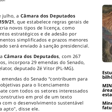
:30h
 julho, a
Câmara dos Deputados
159/21
, que estabelece regras gerais de
cria novos tipos de licença, como
tos estratégicos e de adesão por
entos simplificados e prazos menores
vado será enviado à sanção presidencial.
a
Câmara dos Deputados
, com 267
rios, incorpora 29 emendas do Senado,
lator, deputado Zé Vitor (PL-MG).
Est
bilh
as emendas do Senado “contribuem para
 objetivas para o licenciamento
MIN
área
ate com todos os setores interessados
esta
onstrutivo em prol de um texto
ua com o desenvolvimento sustentável
Mine
fatu
a apto", disse ele.