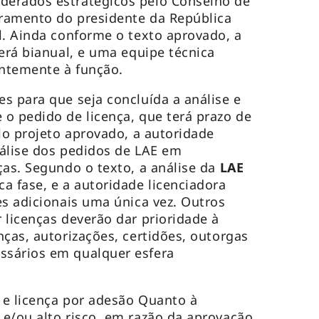
erados estratégicos pelo Conselho de
ramento do presidente da República
l. Ainda conforme o texto aprovado, a
será bianual, e uma equipe técnica
ntemente à função.
s para que seja concluída a análise e
o pedido de licença, que terá prazo de
lo projeto aprovado, a autoridade
nálise dos pedidos de LAE em
ças. Segundo o texto, a análise da
LAE
a fase, e a autoridade licenciadora
es adicionais uma única vez. Outros
 licenças deverão dar prioridade à
nças, autorizações, certidões, outorgas
sários em qualquer esfera
 e licença por adesão Quanto à
e/ou alto risco, em razão da aprovação