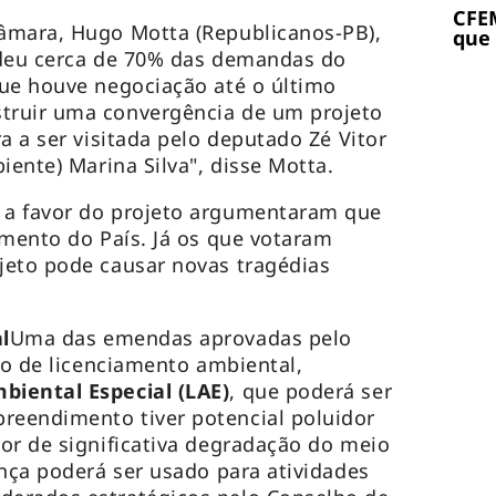
CFEM
âmara, Hugo Motta (Republicanos-PB),
que
ndeu cerca de 70% das demandas do
que houve negociação até o último
truir uma convergência de um projeto
a a ser visitada pelo deputado Zé Vitor
iente) Marina Silva", disse Motta.
 a favor do projeto argumentaram que
imento do País. Já os que votaram
jeto pode causar novas tragédias
l
Uma das emendas aprovadas pelo
po de licenciamento ambiental,
biental Especial (LAE)
, que poderá ser
eendimento tiver potencial poluidor
or de significativa degradação do meio
ença poderá ser usado para atividades