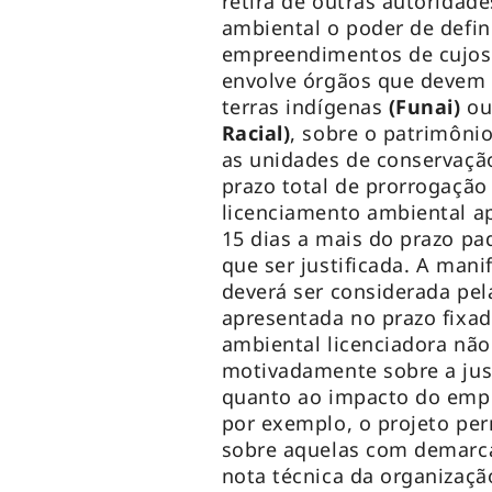
retira de outras autoridad
ambiental o poder de defini
empreendimentos de cujos l
envolve órgãos que devem 
terras indígenas
(Funai)
ou
Racial)
, sobre o patrimôni
as unidades de conservaçã
prazo total de prorrogação
licenciamento ambiental a
15 dias a mais do prazo pa
que ser justificada. A man
deverá ser considerada pel
apresentada no prazo fixa
ambiental licenciadora não 
motivadamente sobre a just
quanto ao impacto do empr
por exemplo, o projeto pe
sobre aquelas com demarc
nota técnica da organizaç