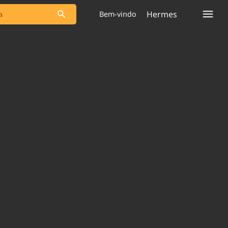
Hermes
Bem-vindo
s as notícias
Saneamento
s
Indicadores
 comunicador
Bioinsumos
ade Legal
Blog
plataforma
Brasil Mineral
Quem somos
Expediente
dentro do
Nacional e
Trabalhe no Brasil 61
res.
Contato