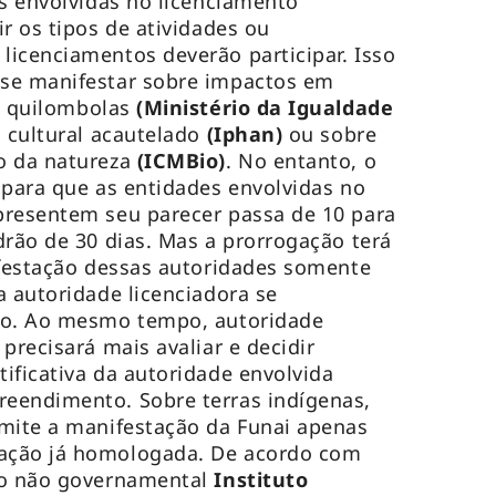
es envolvidas no licenciamento
r os tipos de atividades ou
icenciamentos deverão participar. Isso
se manifestar sobre impactos em
 quilombolas
(Ministério da Igualdade
o cultural acautelado
(Iphan)
ou sobre
o da natureza
(ICMBio)
. No entanto, o
 para que as entidades envolvidas no
presentem seu parecer passa de 10 para
drão de 30 dias. Mas a prorrogação terá
ifestação dessas autoridades somente
a autoridade licenciadora se
do. Ao mesmo tempo, autoridade
precisará mais avaliar e decidir
ificativa da autoridade envolvida
eendimento. Sobre terras indígenas,
rmite a manifestação da Funai apenas
ação já homologada. De acordo com
ão não governamental
Instituto