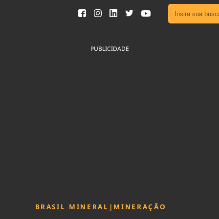
Ver toda
Podcast
PUBLICIDADE
Área do
Publicid
Sair da 
Fique por 
Congresso 
nossos líde
Acesse
BRASIL MINERAL
|
MINERAÇÃO