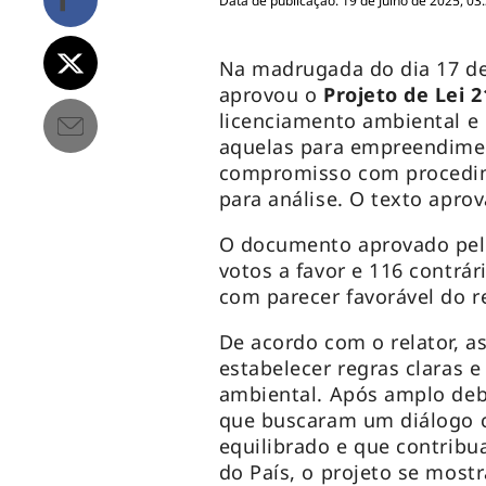
Data de publicação: 19 de Julho de 2025, 03
Na madrugada do dia 17 de
aprovou o
Projeto de Lei 2
licenciamento ambiental e 
aquelas para empreendimen
compromisso com procedim
para análise. O texto apro
O documento aprovado pel
votos a favor e 116 contrá
com parecer favorável do re
De acordo com o relator, 
estabelecer regras claras e
ambiental. Após amplo deb
que buscaram um diálogo c
equilibrado e que contrib
do País, o projeto se mostr