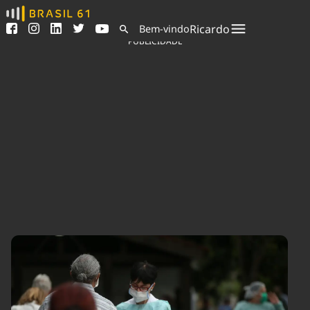
Ver todas as notícias
Saneamento
Ricardo
Bem-vindo
Podcasts
Indicadores
PUBLICIDADE
Área do comunicador
Bioinsumos
Publicidade Legal
Blog
Sair da plataforma
Brasil Mineral
Quem somos
Fique por dentro do
Congresso Nacional e
Expediente
nossos líderes.
Trabalhe no Brasil 61
Acesse
Contato
Agronegócios
Comportamento
Meio Ambiente
Brasil
Cultura
Podcast
Brasil Mineral
Economia
Política
Ciência &
Educação
Saúde