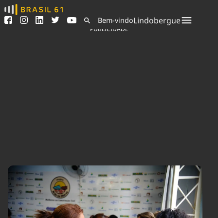
Ver todas as notícias
Saneamento
Lindobergue
Bem-vindo
Podcasts
Indicadores
PUBLICIDADE
Área do comunicador
Bioinsumos
Publicidade Legal
Blog
Sair da plataforma
Brasil Mineral
Quem somos
Fique por dentro do
Congresso Nacional e
Expediente
nossos líderes.
Trabalhe no Brasil 61
Acesse
Contato
Agronegócios
Comportamento
Meio Ambiente
Brasil
Cultura
Podcast
Brasil Mineral
Economia
Política
Ciência &
Educação
Saúde