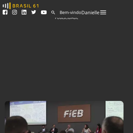
Ver todas as notícias
Saneamento
Danielle
Bem-vindo
Podcasts
Indicadores
PUBLICIDADE
Área do comunicador
Bioinsumos
Publicidade Legal
Blog
Sair da plataforma
Brasil Mineral
Quem somos
Fique por dentro do
Congresso Nacional e
Expediente
nossos líderes.
Trabalhe no Brasil 61
Acesse
Contato
Agronegócios
Comportamento
Meio Ambiente
Brasil
Cultura
Podcast
Brasil Mineral
Economia
Política
Ciência &
Educação
Saúde