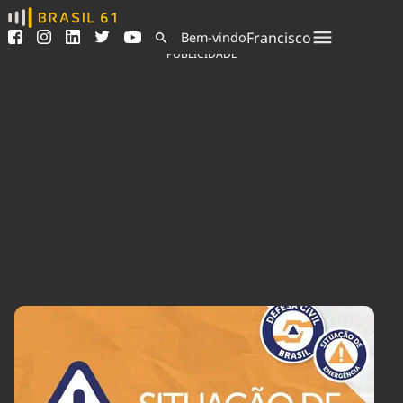
Ver todas as notícias
Saneamento
Francisco
Bem-vindo
Podcasts
Indicadores
PUBLICIDADE
Área do comunicador
Bioinsumos
Publicidade Legal
Blog
Sair da plataforma
Brasil Mineral
Quem somos
Fique por dentro do
Congresso Nacional e
Expediente
nossos líderes.
Trabalhe no Brasil 61
Acesse
Contato
Agronegócios
Comportamento
Meio Ambiente
Brasil
Cultura
Podcast
Brasil Mineral
Economia
Política
Ciência &
Educação
Saúde