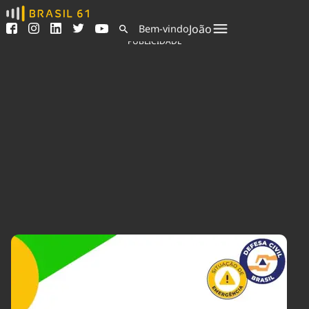
Ver todas as notícias
Saneamento
João
Bem-vindo
Podcasts
Indicadores
PUBLICIDADE
Área do comunicador
Bioinsumos
Publicidade Legal
Blog
Sair da plataforma
Brasil Mineral
Quem somos
Fique por dentro do
Congresso Nacional e
Expediente
nossos líderes.
Trabalhe no Brasil 61
Acesse
Contato
Agronegócios
Comportamento
Meio Ambiente
Brasil
Cultura
Podcast
Brasil Mineral
Economia
Política
Ciência &
Educação
Saúde