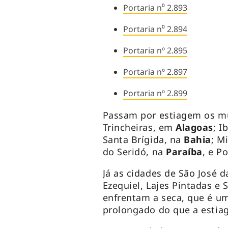
Portaria n⁰ 2.893
Portaria n⁰ 2.894
Portaria nº 2.895
Portaria nº 2.897
Portaria nº 2.899
Passam por estiagem os mu
Trincheiras, em
Alagoas
; I
Santa Brígida, na
Bahia
; M
do Seridó, na
Paraíba
, e P
Já as cidades de São José 
Ezequiel, Lajes Pintadas e
enfrentam a seca, que é u
prolongado do que a estia