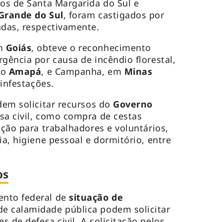
ios de Santa Margarida do Sul e
Grande do Sul
, foram castigados por
adas, respectivamente.
em
Goiás
, obteve o reconhecimento
gência por causa de incêndio florestal,
no
Amapá
, e Campanha, em
Minas
 infestações.
odem solicitar recursos do
Governo
sa civil, como compra de cestas
ição para trabalhadores e voluntários,
ia, higiene pessoal e dormitório, entre
os
ento federal de
situação de
e calamidade pública podem solicitar
s de defesa civil. A solicitação pelos