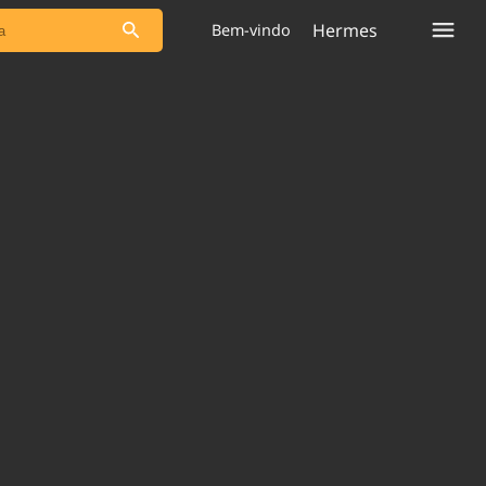
Hermes
Bem-vindo
s as notícias
Saneamento
s
Indicadores
 comunicador
Bioinsumos
ade Legal
Blog
plataforma
Brasil Mineral
Quem somos
Expediente
dentro do
Nacional e
Trabalhe no Brasil 61
res.
Contato