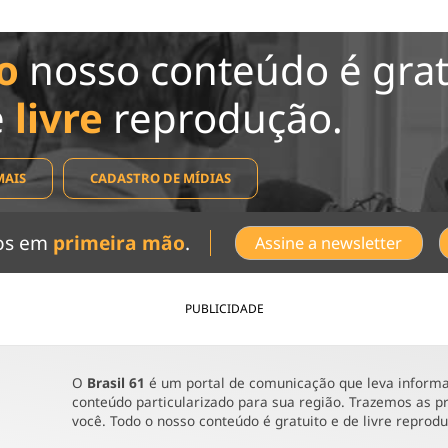
o
nosso conteúdo é grat
e
livre
reprodução.
MAIS
CADASTRO DE MÍDIAS
dos em
primeira mão
.
Assine a newsletter
PUBLICIDADE
O
Brasil 61
é um portal de comunicação que leva informaç
conteúdo particularizado para sua região. Trazemos as pr
você. Todo o nosso conteúdo é gratuito e de livre reprod