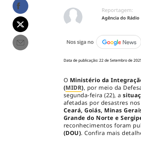
Reportagem:
Agência do Rádio
Data de publicação: 22 de Setembro de 2025
O
Ministério da Integraç
(
MIDR
)
, por meio da Defesa
segunda-feira (22), a
situa
afetadas por desastres no
Ceará, Goiás, Minas Gerais
Grande do Norte e Sergip
reconhecimentos foram pu
(DOU)
. Confira mais detalh