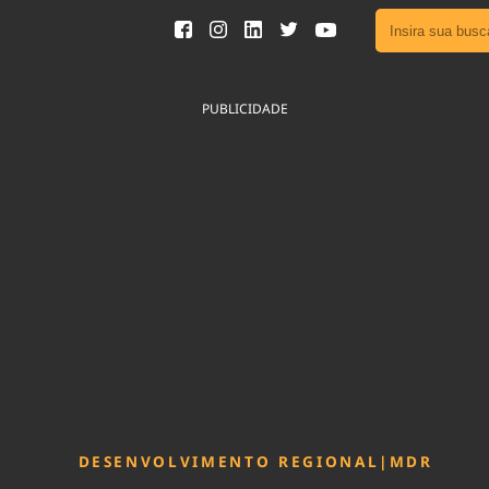
Ver toda
Podcast
PUBLICIDADE
Área do
Publicid
Sair da 
Fique por 
Congresso 
nossos líde
Acesse
DESENVOLVIMENTO REGIONAL
|
MDR