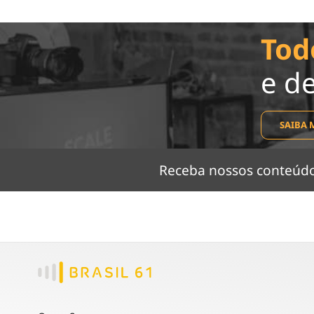
Tod
e d
SAIBA 
Receba nossos conteú