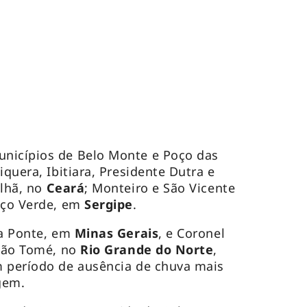
nicípios de Belo Monte e Poço das
biquera, Ibitiara, Presidente Dutra e
ilhã, no
Ceará
; Monteiro e São Vicente
oço Verde, em
Sergipe
.
da Ponte, em
Minas Gerais
, e Coronel
 São Tomé, no
Rio Grande do Norte
,
m período de ausência de chuva mais
gem.