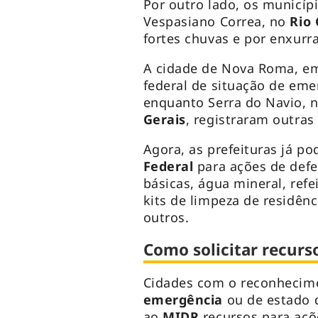
Por outro lado, os municíp
Vespasiano Correa, no
Rio 
fortes chuvas e por enxurr
A cidade de Nova Roma, 
federal de situação de emer
enquanto Serra do Navio, 
Gerais
, registraram outras
Agora, as prefeituras já p
Federal
para ações de defe
básicas, água mineral, refe
kits de limpeza de residênc
outros.
Como solicitar recurs
Cidades com o reconhecim
emergência
ou de estado d
ao
MIDR
recursos para açõe