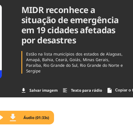
MIDR reconhece a
Agronegóc
Brasil
situação de emergência
Brasil Mine
Ciência & 
em 19 cidades afetadas
Cinema
por desastres
Comporta
Estão na lista municípios dos estados de Alagoas,
Amapá, Bahia, Ceará, Goiás, Minas Gerais,
Paraíba, Rio Grande do Sul, Rio Grande do Norte e
Sergipe
Salvar imagem
Texto para rádio
Copiar o 
Áudio (01:33s)