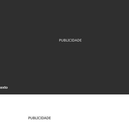
ios
Cultura
Podcast
Economia
Política
ral
Educação
Saúde
Tecnologia
Infraestrutura
Tempo
Internacional
mento
Meio Ambiente
PUBLICIDADE
texto
PUBLICIDADE