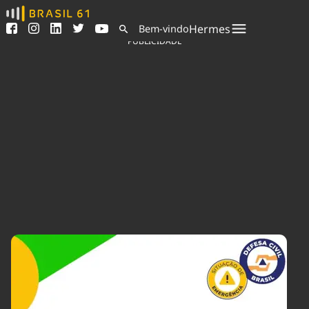
Ver todas as notícias
Saneamento
Hermes
Bem-vindo
Podcasts
Indicadores
PUBLICIDADE
Área do comunicador
Bioinsumos
Publicidade Legal
Blog
Sair da plataforma
Brasil Mineral
Quem somos
Fique por dentro do
Congresso Nacional e
Expediente
nossos líderes.
Trabalhe no Brasil 61
Acesse
Contato
Agronegócios
Comportamento
Meio Ambiente
Brasil
Cultura
Podcast
Brasil Mineral
Economia
Política
Ciência &
Educação
Saúde