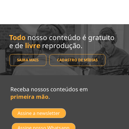
Todo
nosso conteúdo é gratuito
e de
livre
reprodução.
SAIBA MAIS
CADASTRO DE MÍDIAS
Receba nossos conteúdos em
primeira mão
.
Assine a newsletter
Assine nosso Whatsapp