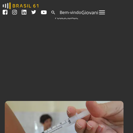
Ver todas as notícias
Saneamento
Giovani
Bem-vindo
Podcasts
Indicadores
PUBLICIDADE
Área do comunicador
Bioinsumos
Publicidade Legal
Blog
Sair da plataforma
Brasil Mineral
Quem somos
Fique por dentro do
Congresso Nacional e
Expediente
nossos líderes.
Trabalhe no Brasil 61
Acesse
Contato
Agronegócios
Comportamento
Meio Ambiente
Brasil
Cultura
Podcast
Brasil Mineral
Economia
Política
Ciência &
Educação
Saúde