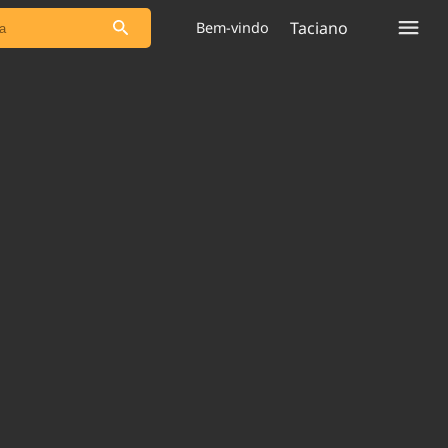
Taciano
Bem-vindo
s as notícias
Saneamento
s
Indicadores
 comunicador
Bioinsumos
ade Legal
Blog
plataforma
Brasil Mineral
Quem somos
Expediente
dentro do
Nacional e
Trabalhe no Brasil 61
res.
Contato