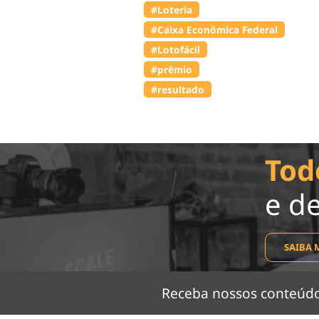
#Loteria
#Caixa Econômica Federal
#Lotofácil
#prêmio
#resultado
Tod
e d
SAIBA 
Receba nossos conteú