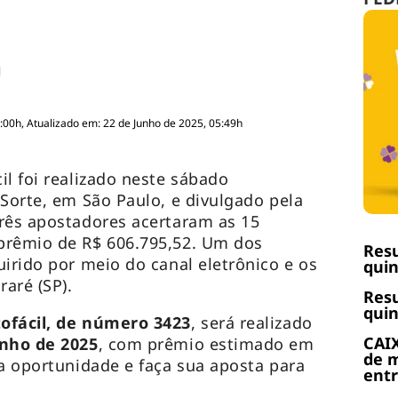
:00h, Atualizado em: 22 de Junho de 2025, 05:49h
il foi realizado neste sábado
 Sorte, em São Paulo, e divulgado pela
rês apostadores acertaram as 15
prêmio de R$ 606.795,52. Um dos
Resu
uirido por meio do canal eletrônico e os
quin
raré (SP).
Resu
quin
ofácil, de número 3423
, será realizado
CAIX
unho de 2025
, com prêmio estimado em
de m
 a oportunidade e faça sua aposta para
ent