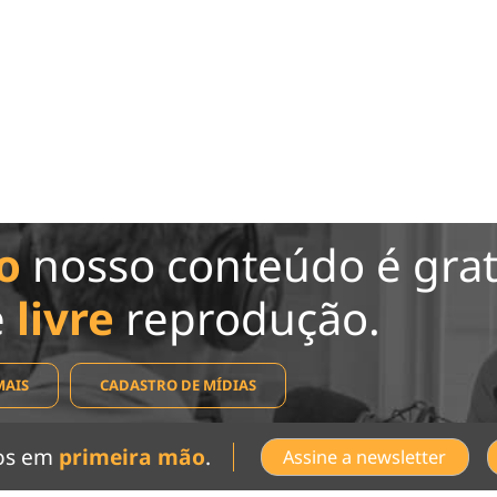
o
nosso conteúdo é grat
e
livre
reprodução.
MAIS
CADASTRO DE MÍDIAS
dos em
primeira mão
.
Assine a newsletter