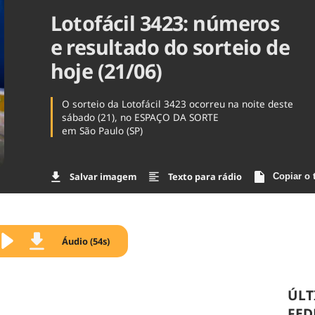
Lotofácil 3423: números
Agronegóc
Brasil
e resultado do sorteio de
Brasil Mine
Ciência & 
hoje (21/06)
Cinema
Comporta
O sorteio da Lotofácil 3423 ocorreu na noite deste
sábado (21), no ESPAÇO DA SORTE
em São Paulo (SP)
Salvar imagem
Texto para rádio
Copiar o 
Áudio (54s)
ÚLT
FED