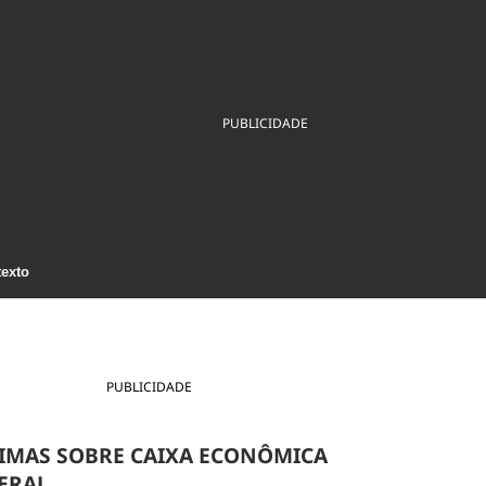
ios
Cultura
Podcast
Economia
Política
ral
Educação
Saúde
Tecnologia
Infraestrutura
Tempo
Internacional
PUBLICIDADE
mento
Meio Ambiente
texto
PUBLICIDADE
IMAS SOBRE CAIXA ECONÔMICA
ERAL