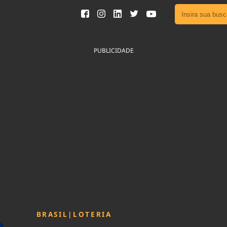
Ver toda
Podcast
PUBLICIDADE
Área do
Publicid
Sair da 
Fique por 
Congresso 
nossos líde
Acesse
BRASIL
|
LOTERIA