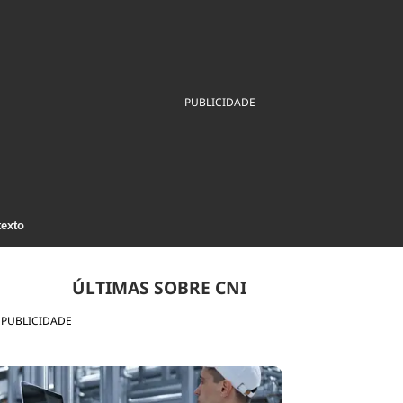
ios
Cultura
Podcast
Economia
Política
ral
Educação
Saúde
Tecnologia
Infraestrutura
Tempo
Internacional
PUBLICIDADE
mento
Meio Ambiente
texto
ÚLTIMAS SOBRE CNI
PUBLICIDADE