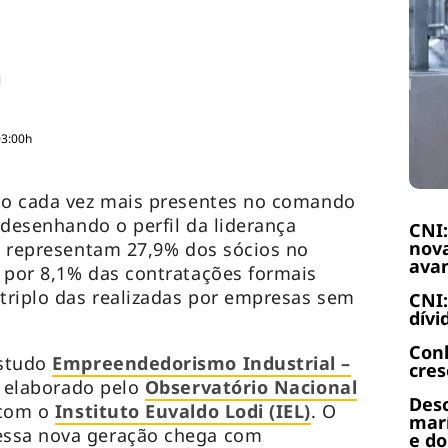
03:00h
tão cada vez mais presentes no comando
redesenhando o perfil da liderança
CNI:
nova
já representam 27,9% dos sócios no
ava
 por 8,1% das contratações formais
 triplo das realizadas por empresas sem
CNI:
dívi
Con
estudo
Empreendedorismo Industrial –
cres
, elaborado pelo
Observatório Nacional
Desc
 com o
Instituto Euvaldo Lodi (IEL)
. O
marí
essa nova geração chega com
e do