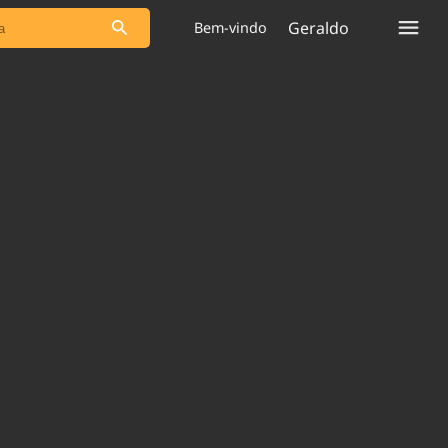
Geraldo
Bem-vindo
s as notícias
Saneamento
s
Indicadores
 comunicador
Bioinsumos
ade Legal
Blog
plataforma
Brasil Mineral
Quem somos
Expediente
dentro do
Nacional e
Trabalhe no Brasil 61
res.
Contato