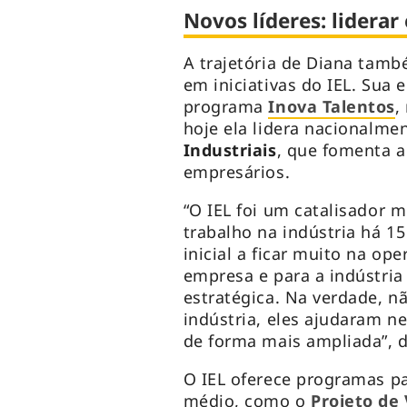
Novos líderes: lidera
A trajetória de Diana tamb
em iniciativas do IEL. Sua
programa
Inova Talentos
,
hoje ela lidera nacionalme
Industriais
, que fomenta a
empresários.
“O IEL foi um catalisador m
trabalho na indústria há 1
inicial a ficar muito na ope
empresa e para a indústri
estratégica. Na verdade, n
indústria, eles ajudaram n
de forma mais ampliada”, d
O IEL oferece programas pa
médio, como o
Projeto de 