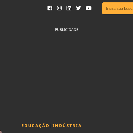
Ver toda
Podcast
PUBLICIDADE
Área do
Publicid
Sair da 
Fique por 
Congresso 
nossos líde
Acesse
EDUCAÇÃO
|
INDÚSTRIA