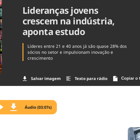
Lideranças jovens
Agronegóc
Brasil
crescem na indústria,
Brasil Mine
Ciência & 
aponta estudo
Cinema
Comporta
Líderes entre 21 e 40 anos já são quase 28% dos
sócios no setor e impulsionam inovação e
crescimento
Salvar imagem
Texto para rádio
Copiar o 
Áudio (03:07s)