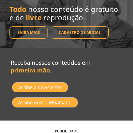
Todo
nosso conteúdo é gratuito
e de
livre
reprodução.
SAIBA MAIS
CADASTRO DE MÍDIAS
Receba nossos conteúdos em
primeira mão
.
Assine a newsletter
Assine nosso Whatsapp
PUBLICIDADE