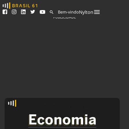
Ver todas as notícias
Saneamento
Nylton
Bem-vindo
Podcasts
Indicadores
PUBLICIDADE
Área do comunicador
Bioinsumos
Publicidade Legal
Blog
Sair da plataforma
Brasil Mineral
Quem somos
Fique por dentro do
Congresso Nacional e
Expediente
nossos líderes.
Trabalhe no Brasil 61
Acesse
Contato
Agronegócios
Comportamento
Meio Ambiente
Brasil
Cultura
Podcast
Brasil Mineral
Economia
Política
Ciência &
Educação
Saúde