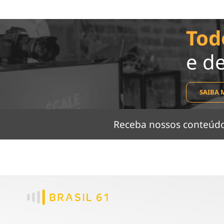
Tod
e d
SAIBA 
Receba nossos conteú