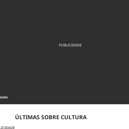
ios
Cultura
Podcast
Economia
Política
ral
Educação
Saúde
Tecnologia
Infraestrutura
Tempo
Internacional
mento
Meio Ambiente
PUBLICIDADE
texto
ÚLTIMAS SOBRE CULTURA
LICIDADE