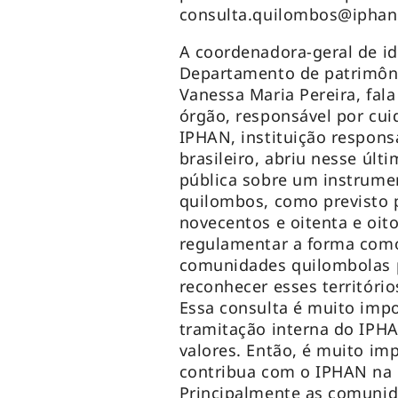
consulta.quilombos@iphan.
A coordenadora-geral de i
Departamento de patrimônio
Vanessa Maria Pereira, fala
órgão, responsável por cuid
IPHAN, instituição respons
brasileiro, abriu nesse úl
pública sobre um instrumen
quilombos, como previsto p
novecentos e oitenta e oit
regulamentar a forma como 
comunidades quilombolas p
reconhecer esses território
Essa consulta é muito imp
tramitação interna do IPH
valores. Então, é muito im
contribua com o IPHAN na c
Principalmente as comunid