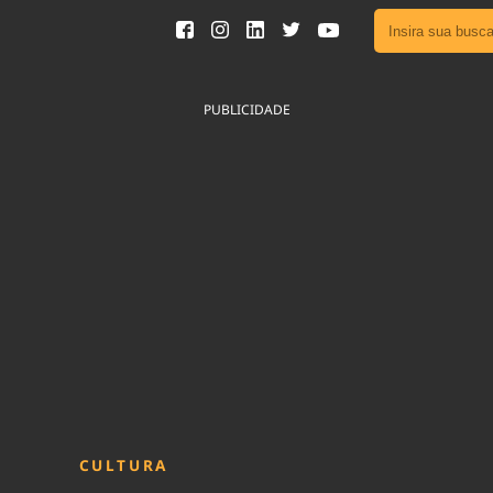
Ver toda
Podcast
PUBLICIDADE
Área do
Publicid
Sair da 
Fique por 
Congresso 
nossos líde
Acesse
CULTURA