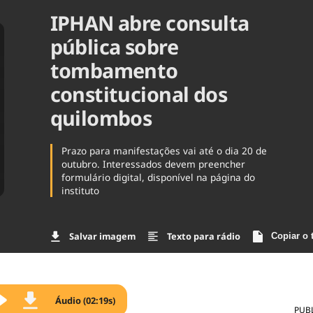
IPHAN abre consulta
Agronegóc
Brasil
pública sobre
Brasil Mine
Ciência & 
tombamento
Cinema
constitucional dos
Comporta
quilombos
Prazo para manifestações vai até o dia 20 de
outubro. Interessados devem preencher
formulário digital, disponível na página do
instituto
Salvar imagem
Texto para rádio
Copiar o 
Áudio (02:19s)
PUB