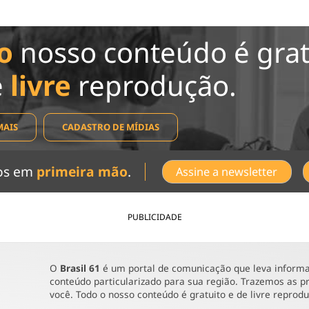
o
nosso conteúdo é grat
e
livre
reprodução.
MAIS
CADASTRO DE MÍDIAS
dos em
primeira mão
.
Assine a newsletter
PUBLICIDADE
O
Brasil 61
é um portal de comunicação que leva informaç
conteúdo particularizado para sua região. Trazemos as pr
você. Todo o nosso conteúdo é gratuito e de livre reprod