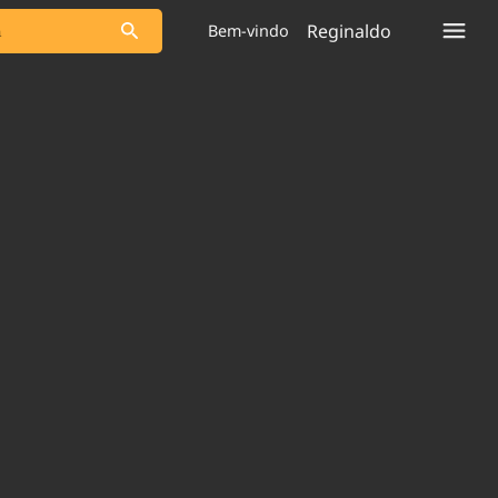
Reginaldo
Bem-vindo
s as notícias
Saneamento
s
Indicadores
 comunicador
Bioinsumos
ade Legal
Blog
plataforma
Brasil Mineral
Quem somos
Expediente
dentro do
Nacional e
Trabalhe no Brasil 61
res.
Contato