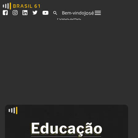
Ver todas as notícias
Saneamento
José
Bem-vindo
Podcasts
Indicadores
PUBLICIDADE
Área do comunicador
Bioinsumos
Publicidade Legal
Blog
Sair da plataforma
Brasil Mineral
Quem somos
Fique por dentro do
Congresso Nacional e
Expediente
nossos líderes.
Trabalhe no Brasil 61
Acesse
Contato
Agronegócios
Comportamento
Meio Ambiente
Brasil
Cultura
Podcast
Brasil Mineral
Economia
Política
Ciência &
Educação
Saúde