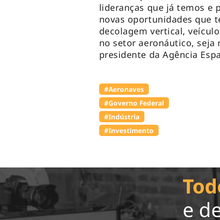
lideranças que já temos e 
novas oportunidades que t
decolagem vertical, veículo
no setor aeronáutico, seja 
presidente da Agência Espac
#Aeronaves
#Governo Federal
#Indústria
#Investimento
Tod
e d