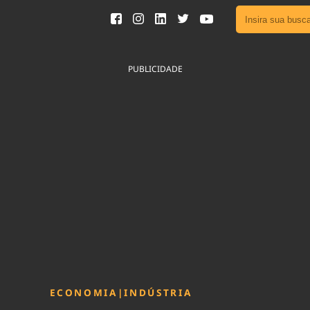
Ver toda
Podcast
PUBLICIDADE
Área do
Publicid
Sair da 
Fique por 
Congresso 
nossos líde
Acesse
ECONOMIA
|
INDÚSTRIA