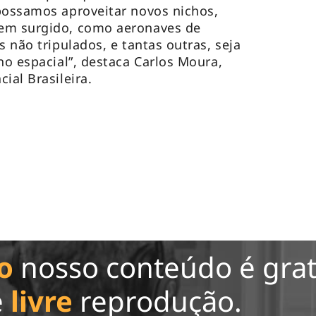
possamos aproveitar novos nichos,
em surgido, como aeronaves de
s não tripulados, e tantas outras, seja
no espacial”, destaca Carlos Moura,
ial Brasileira.
o
nosso conteúdo é grat
e
livre
reprodução.