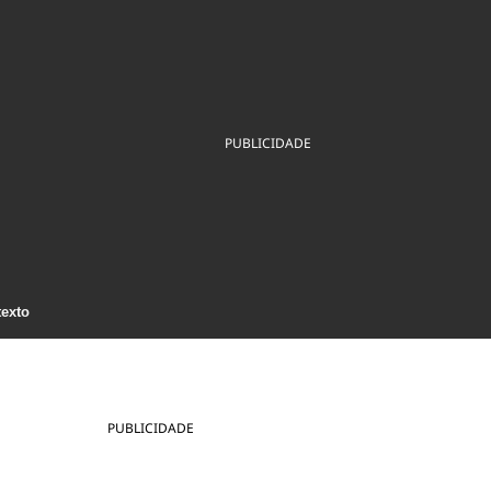
ios
Cultura
Podcast
Economia
Política
ral
Educação
Saúde
Tecnologia
Infraestrutura
Tempo
Internacional
mento
Meio Ambiente
PUBLICIDADE
texto
PUBLICIDADE