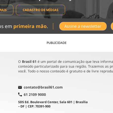
MAIS
CADASTRO DE MÍDIAS
dos em
primeira mão
.
Assine a newsletter
PUBLICIDADE
O
Brasil 61
é um portal de comunicação que leva informaç
conteúdo particularizado para sua região. Trazemos as pr
você. Todo o nosso conteúdo é gratuito e de livre reprod
contato@brasil61.com
61 2109 9000
SDS Ed. Boulevard Center, Sala 601 | Brasília
– DF | CEP: 70391-900