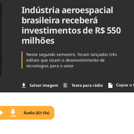
Indústria aeroespacial
Agronegóc
Brasil
brasileira receberá
Brasil Mine
Ciência & 
investimentos de R$ 550
Cinema
milhões
Comporta
Neste segundo semestre, foram lançados três
editais que visam o desenvolvimento de
tecnologias para o setor
Salvar imagem
Texto para rádio
Copiar o 
Áudio (02:15s)