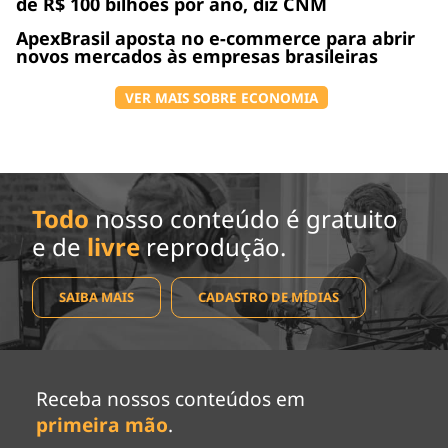
de R$ 100 bilhões por ano, diz CNM
ApexBrasil aposta no e-commerce para abrir
novos mercados às empresas brasileiras
VER MAIS SOBRE ECONOMIA
Todo
nosso conteúdo é gratuito
e de
livre
reprodução.
SAIBA MAIS
CADASTRO DE MÍDIAS
Receba nossos conteúdos em
primeira mão
.