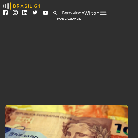
Ver todas as notícias
Saneamento
Wilton
Bem-vindo
Podcasts
Indicadores
PUBLICIDADE
Área do comunicador
Bioinsumos
Publicidade Legal
Blog
Sair da plataforma
Brasil Mineral
Quem somos
Fique por dentro do
Congresso Nacional e
Expediente
nossos líderes.
Trabalhe no Brasil 61
Acesse
Contato
Agronegócios
Comportamento
Meio Ambiente
Brasil
Cultura
Podcast
Brasil Mineral
Economia
Política
Ciência &
Educação
Saúde