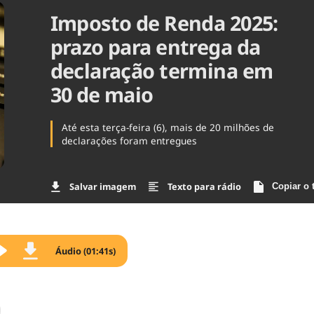
Imposto de Renda 2025:
Agronegóc
Brasil
prazo para entrega da
Brasil Mine
Ciência & 
declaração termina em
Cinema
30 de maio
Comporta
Até esta terça-feira (6), mais de 20 milhões de
declarações foram entregues
Salvar imagem
Texto para rádio
Copiar o 
Áudio (01:41s)