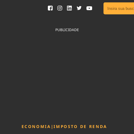
Ver toda
Podcast
PUBLICIDADE
Área do
Publicid
Sair da 
Fique por 
Congresso 
nossos líde
Acesse
ECONOMIA
|
IMPOSTO DE RENDA