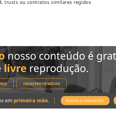
 trusts ou contratos similares regidos
o
nosso conteúdo é grat
e
livre
reprodução.
MAIS
CADASTRO DE MÍDIAS
dos em
primeira mão
.
Assine a newsletter