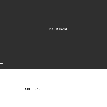
ios
Cultura
Podcast
Economia
Política
ral
Educação
Saúde
Tecnologia
Infraestrutura
Tempo
Internacional
PUBLICIDADE
mento
Meio Ambiente
texto
PUBLICIDADE