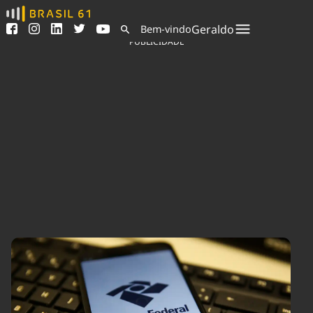
Ver todas as notícias
Saneamento
Geraldo
Bem-vindo
Podcasts
Indicadores
PUBLICIDADE
Área do comunicador
Bioinsumos
Publicidade Legal
Blog
Sair da plataforma
Brasil Mineral
Quem somos
Fique por dentro do
Congresso Nacional e
Expediente
nossos líderes.
Trabalhe no Brasil 61
Acesse
Contato
Agronegócios
Comportamento
Meio Ambiente
Brasil
Cultura
Podcast
Brasil Mineral
Economia
Política
Ciência &
Educação
Saúde