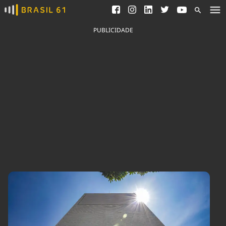
Ver todas as notícias
Saneamento
Podcasts
Indicadores
PUBLICIDADE
Área do comunicador
Bioinsumos
Publicidade Legal
Blog
Brasil Mineral
Fique por dentro do
Congresso Nacional e
Quem somos
nossos líderes.
Expediente
Acesse
Trabalhe no Brasil 61
Contato
Agronegócios
Comportamento
Meio Ambiente
Brasil
Cultura
Podcast
Brasil Mineral
Economia
Política
Ciência &
Educação
Saúde