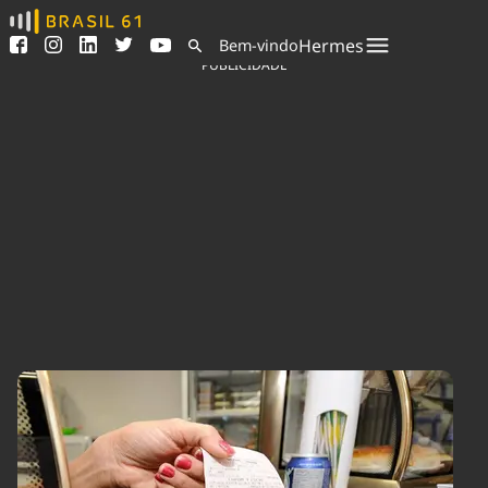
Ver todas as notícias
Saneamento
Hermes
Bem-vindo
Podcasts
Indicadores
PUBLICIDADE
Área do comunicador
Bioinsumos
Publicidade Legal
Blog
Sair da plataforma
Brasil Mineral
Quem somos
Fique por dentro do
Congresso Nacional e
Expediente
nossos líderes.
Trabalhe no Brasil 61
Acesse
Contato
Agronegócios
Comportamento
Meio Ambiente
Brasil
Cultura
Podcast
Brasil Mineral
Economia
Política
Ciência &
Educação
Saúde