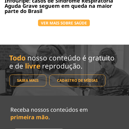
InfoGripe: casos de Síndrome Respiratória
Aguda Grave seguem em queda na maior
parte do Brasil
VER MAIS SOBRE SAÚDE
Todo
nosso conteúdo é gratuito
e de
livre
reprodução.
SAIBA MAIS
CADASTRO DE MÍDIAS
Receba nossos conteúdos em
primeira mão
.