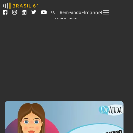
Ver todas as notícias
Saneamento
Elmanoel
Bem-vindo
Podcasts
Indicadores
PUBLICIDADE
Área do comunicador
Bioinsumos
Publicidade Legal
Blog
Sair da plataforma
Brasil Mineral
Quem somos
Fique por dentro do
Congresso Nacional e
Expediente
nossos líderes.
Trabalhe no Brasil 61
Acesse
Contato
Agronegócios
Comportamento
Meio Ambiente
Brasil
Cultura
Podcast
Brasil Mineral
Economia
Política
Ciência &
Educação
Saúde