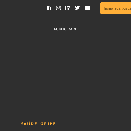
Ver toda
Podcast
PUBLICIDADE
Área do
Publicid
Sair da 
Fique por 
Congresso 
nossos líde
Acesse
SAÚDE
|
GRIPE