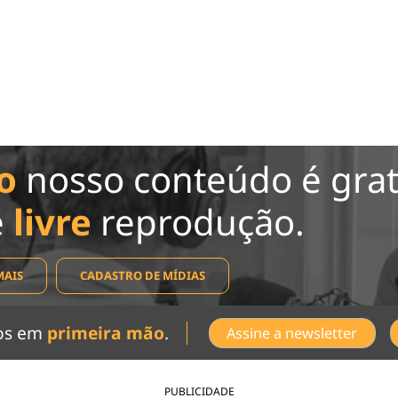
o
nosso conteúdo é grat
e
livre
reprodução.
MAIS
CADASTRO DE MÍDIAS
dos em
primeira mão
.
Assine a newsletter
PUBLICIDADE