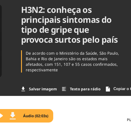
H3N2: conheça os
Agronegóc
Brasil
principais sintomas do
Brasil Mine
Ciência & 
tipo de gripe que
Cinema
provoca surtos pelo país
Comporta
De acordo com o Ministério da Saúde, São Paulo,
Bahia e Rio de Janeiro são os estados mais
afetados, com 151, 107 e 55 casos confirmados,
respectivamente
Salvar imagem
Texto para rádio
Copiar o 
Áudio (02:03s)
P