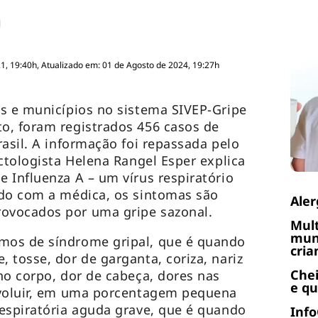
, 19:40h, Atualizado em: 01 de Agosto de 2024, 19:27h
s e municípios no sistema SIVEP-Gripe
o, foram registrados 456 casos de
asil. A informação foi repassada pelo
ectologista Helena Rangel Esper explica
 Influenza A – um vírus respiratório
rdo com a médica, os sintomas são
Aler
ovocados por uma gripe sazonal.
Mult
muni
mos de síndrome gripal, que é quando
cria
 tosse, dor de garganta, coriza, nariz
Chei
no corpo, dor de cabeça, dores nas
e q
evoluir, em uma porcentagem pequena
espiratória aguda grave, que é quando
Info