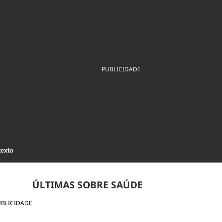
ios
Cultura
Podcast
Economia
Política
ral
Educação
Saúde
Tecnologia
Infraestrutura
Tempo
Internacional
mento
Meio Ambiente
PUBLICIDADE
texto
ÚLTIMAS SOBRE SAÚDE
UBLICIDADE