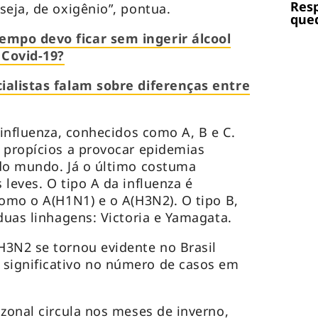
Res
seja, de oxigênio”, pontua.
qued
mpo devo ficar sem ingerir álcool
 Covid-19?
ialistas falam sobre diferenças entre
 influenza, conhecidos como A, B e C.
 propícios a provocar epidemias
 do mundo. Já o último costuma
leves. O tipo A da influenza é
como o A(H1N1) e o A(H3N2). O tipo B,
duas linhagens: Victoria e Yamagata.
H3N2 se tornou evidente no Brasil
significativo no número de casos em
azonal circula nos meses de inverno,