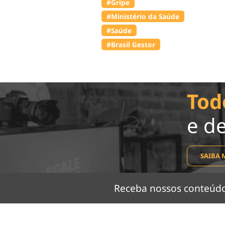
#Gripe
#Ministério da Saúde
#Saúde
#Brasil Gestor
Tod
e d
SAIBA 
Receba nossos conteú