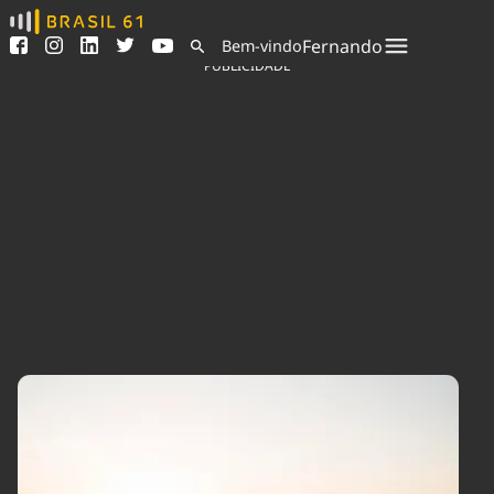
Ver todas as notícias
Saneamento
Fernando
Bem-vindo
Podcasts
Indicadores
PUBLICIDADE
Área do comunicador
Bioinsumos
Publicidade Legal
Blog
Sair da plataforma
Brasil Mineral
Quem somos
Fique por dentro do
Congresso Nacional e
Expediente
nossos líderes.
Trabalhe no Brasil 61
Acesse
Contato
Agronegócios
Comportamento
Meio Ambiente
Brasil
Cultura
Podcast
Brasil Mineral
Economia
Política
Ciência &
Educação
Saúde