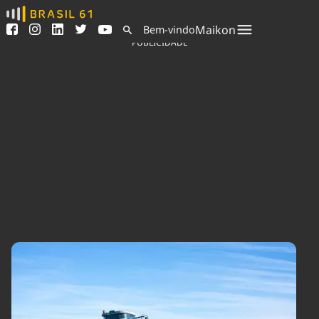
Ver todas as notícias
Saneamento
Maikon
Bem-vindo
Podcasts
Indicadores
PUBLICIDADE
Área do comunicador
Bioinsumos
Publicidade Legal
Blog
Sair da plataforma
Brasil Mineral
Quem somos
Fique por dentro do
Congresso Nacional e
Expediente
nossos líderes.
Trabalhe no Brasil 61
Acesse
Contato
Agronegócios
Comportamento
Meio Ambiente
Brasil
Cultura
Podcast
Brasil Mineral
Economia
Política
Ciência &
Educação
Saúde