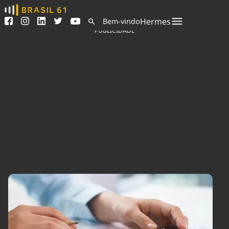
Ver todas as notícias
Saneamento
Hermes
Bem-vindo
Podcasts
Indicadores
PUBLICIDADE
Área do comunicador
Bioinsumos
Publicidade Legal
Blog
Sair da plataforma
Brasil Mineral
Quem somos
Fique por dentro do
Congresso Nacional e
Expediente
nossos líderes.
Trabalhe no Brasil 61
Acesse
Contato
Agronegócios
Comportamento
Meio Ambiente
Brasil
Cultura
Podcast
Brasil Mineral
Economia
Política
Ciência &
Educação
Saúde