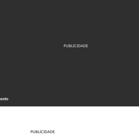
ios
Cultura
Podcast
Economia
Política
ral
Educação
Saúde
Tecnologia
Infraestrutura
Tempo
Internacional
mento
Meio Ambiente
PUBLICIDADE
texto
PUBLICIDADE