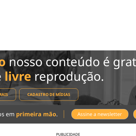
o
nosso conteúdo é grat
e
livre
reprodução.
MAIS
CADASTRO DE MÍDIAS
dos em
primeira mão
.
Assine a newsletter
PUBLICIDADE