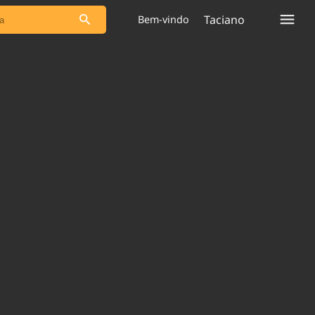
Taciano
Bem-vindo
s as notícias
Saneamento
s
Indicadores
 comunicador
Bioinsumos
ade Legal
Blog
plataforma
Brasil Mineral
Quem somos
Expediente
dentro do
Nacional e
Trabalhe no Brasil 61
res.
Contato