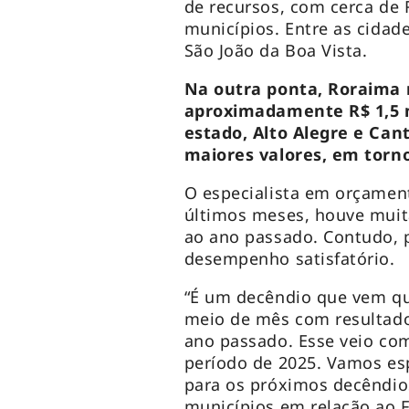
de recursos, com cerca de 
municípios. Entre as cidade
São João da Boa Vista.
Na outra ponta, Roraima 
aproximadamente R$ 1,5 m
estado, Alto Alegre e Can
maiores valores, em torno
O especialista em orçamen
últimos meses, houve muit
ao ano passado. Contudo, p
desempenho satisfatório.
“É um decêndio que vem q
meio de mês com resultado
ano passado. Esse veio c
período de 2025. Vamos es
para os próximos decêndio
municípios em relação ao 