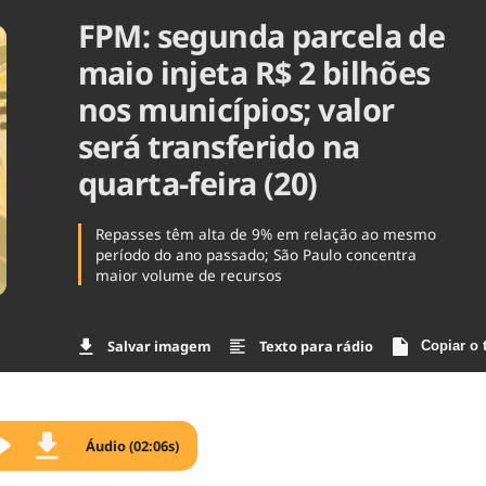
FPM: segunda parcela de
Agronegóc
Brasil
maio injeta R$ 2 bilhões
Brasil Mine
Ciência & 
nos municípios; valor
Cinema
será transferido na
Comporta
quarta-feira (20)
Repasses têm alta de 9% em relação ao mesmo
período do ano passado; São Paulo concentra
maior volume de recursos
Salvar imagem
Texto para rádio
Copiar o 
Áudio (02:06s)