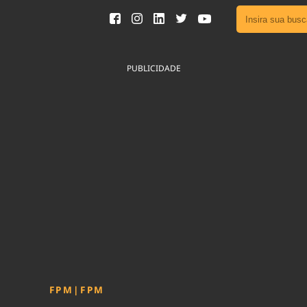
Ver toda
Podcast
PUBLICIDADE
Área do
Publicid
Sair da 
Fique por 
Congresso 
nossos líde
Acesse
FPM
|
FPM