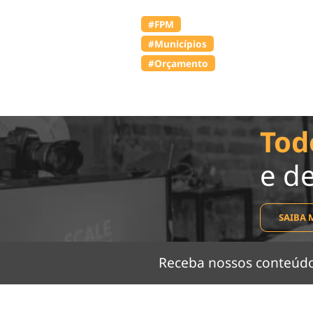
#FPM
#Municípios
#Orçamento
Tod
e d
SAIBA 
Receba nossos conteú