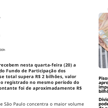
o
:00h
 recebem nesta quarta-feira (20) a
do Fundo de Participação dos
e total supera R$ 2 bilhões, valor
Piso
 o registrado no mesmo período do
apr
impa
ontante foi de aproximadamente R$
bilh
Dívi
pode
de São Paulo concentra o maior volume