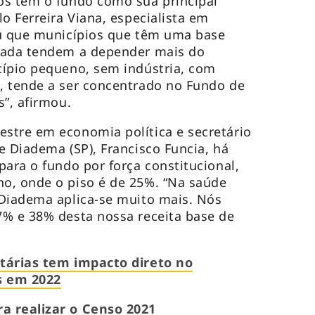
os têm o fundo como sua principal
o Ferreira Viana, especialista em
ou que municípios que têm uma base
cada tendem a depender mais do
cípio pequeno, sem indústria, com
, tende a ser concentrado no Fundo de
s”, afirmou.
stre em economia política e secretário
e Diadema (SP), Francisco Funcia, há
para o fundo por força constitucional,
o, onde o piso é de 25%. “Na saúde
 Diadema aplica-se muito mais. Nós
7% e 38% desta nossa receita base de
tárias tem impacto direto no
s em 2022
a realizar o Censo 2021