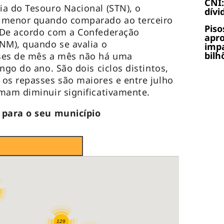
CNI:
a do Tesouro Nacional (STN), o
dívi
% menor quando comparado ao terceiro
Piso
 De acordo com a Confederação
apr
NM), quando se avalia o
impa
bilh
es de mês a mês não há uma
ngo do ano. São dois ciclos distintos,
os repasses são maiores e entre julho
umam diminuir significativamente.
M para o seu município