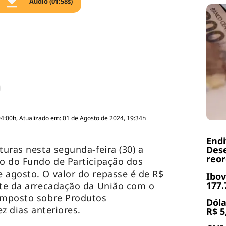
Áudio (01:58s)
04:00h, Atualizado em: 01 de Agosto de 2024, 19:34h
End
turas nesta segunda-feira (30) a
Dese
reor
io do Fundo de Participação dos
 agosto. O valor do repasse é de R$
Ibov
177.
rte da arrecadação da União com o
 Imposto sobre Produtos
Dóla
ez dias anteriores.
R$ 5