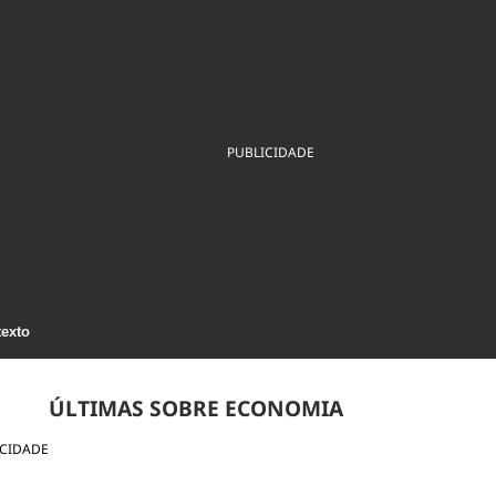
ios
Cultura
Podcast
Economia
Política
ral
Educação
Saúde
Tecnologia
Infraestrutura
Tempo
Internacional
mento
Meio Ambiente
PUBLICIDADE
texto
ÚLTIMAS SOBRE ECONOMIA
ICIDADE