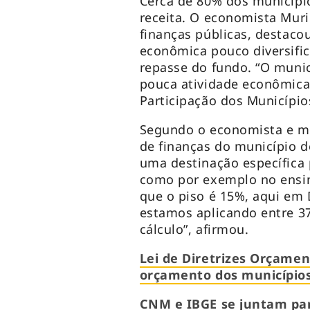
Cerca de 80% dos municípi
receita. O economista Muril
finanças públicas, destac
econômica pouco diversifi
repasse do fundo. “O muni
pouca atividade econômica
Participação dos Município
Segundo o economista e me
de finanças do município d
uma destinação específica 
como por exemplo no ensin
que o piso é 15%, aqui em
estamos aplicando entre 3
cálculo”, afirmou.
Lei de Diretrizes Orçamen
orçamento dos município
CNM e IBGE se juntam par