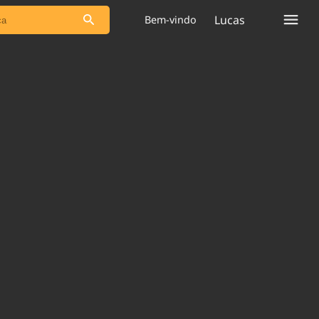
Lucas
Bem-vindo
s as notícias
Saneamento
s
Indicadores
 comunicador
Bioinsumos
ade Legal
Blog
plataforma
Brasil Mineral
Quem somos
Expediente
dentro do
Nacional e
Trabalhe no Brasil 61
res.
Contato