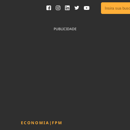
Ver toda
Podcast
PUBLICIDADE
Área do
Publicid
Sair da 
Fique por 
Congresso 
nossos líde
Acesse
ECONOMIA
|
FPM