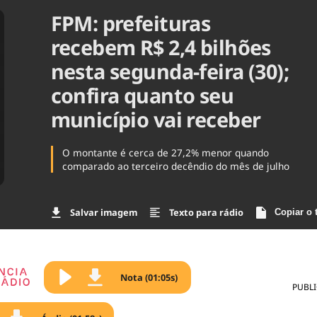
FPM: prefeituras
Agronegóc
Brasil
recebem R$ 2,4 bilhões
Brasil Mine
Ciência & 
nesta segunda-feira (30);
Cinema
confira quanto seu
Comporta
município vai receber
O montante é cerca de 27,2% menor quando
comparado ao terceiro decêndio do mês de julho
Salvar imagem
Texto para rádio
Copiar o 
Nota (01:05s)
PUBL