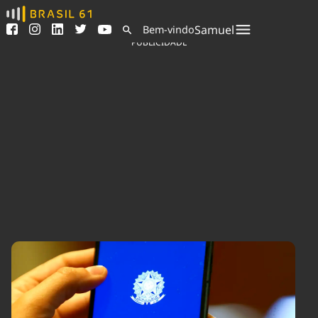
Ver todas as notícias
Saneamento
Samuel
Bem-vindo
Podcasts
Indicadores
PUBLICIDADE
Área do comunicador
Bioinsumos
Publicidade Legal
Blog
Sair da plataforma
Brasil Mineral
Quem somos
Fique por dentro do
Congresso Nacional e
Expediente
nossos líderes.
Trabalhe no Brasil 61
Acesse
Contato
Agronegócios
Comportamento
Meio Ambiente
Brasil
Cultura
Podcast
Brasil Mineral
Economia
Política
Ciência &
Educação
Saúde