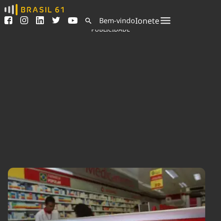
Ver todas as notícias
Saneamento
Ionete
Bem-vindo
Podcasts
Indicadores
PUBLICIDADE
Área do comunicador
Bioinsumos
Publicidade Legal
Blog
Sair da plataforma
Brasil Mineral
Quem somos
Fique por dentro do
Congresso Nacional e
Expediente
nossos líderes.
Trabalhe no Brasil 61
Acesse
Contato
Agronegócios
Comportamento
Meio Ambiente
Brasil
Cultura
Podcast
Brasil Mineral
Economia
Política
Ciência &
Educação
Saúde