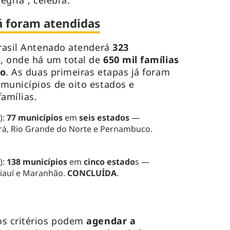
legria”, celebra.
já foram atendidas
Brasil Antenado atenderá
323
s
, onde há um total de
650 mil famílias
io
. As duas primeiras etapas já foram
municípios de oito estados e
amílias.
):
77 municípios
em
seis estados
—
ará, Rio Grande do Norte e Pernambuco.
):
138 municípios
em
cinco estado
s —
Piauí e Maranhão.
CONCLUÍDA
.
os critérios podem
agendar a