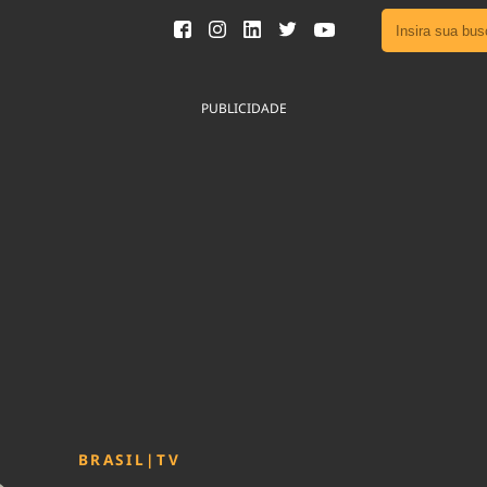
Ver toda
Podcast
PUBLICIDADE
Área do
Publicid
Sair da 
Fique por 
Congresso 
nossos líde
Acesse
BRASIL
|
TV