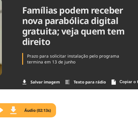
Famílias podem receber
Agronegóc
Brasil
nova parabólica digital
Brasil Mine
Ciência & 
gratuita; veja quem tem
Cinema
direito
Comporta
Prazo para solicitar instalação pelo programa
termina em 13 de junho
Salvar imagem
Texto para rádio
Copiar o 
Áudio (02:13s)