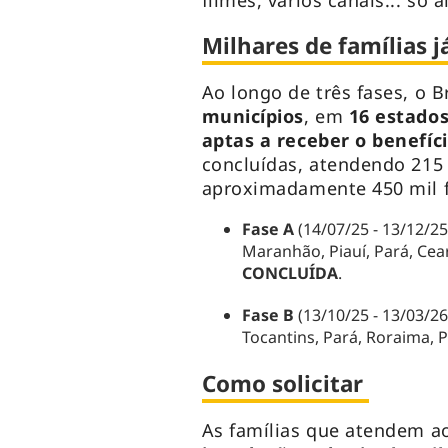
filmes, vários canais... só a
Milhares de famílias 
Ao longo de três fases, o 
municípios
, em
16 estado
aptas a receber o benefíc
concluídas, atendendo 215 
aproximadamente 450 mil f
Fase A
(14/07/25 - 13/12/25
Maranhão, Piauí, Pará, Ce
CONCLUÍDA
.
Fase B
(13/10/25 - 13/03/26
Tocantins, Pará, Roraima, 
Como solicitar
As famílias que atendem a