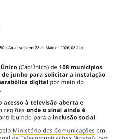
:50h, Atualizado em: 28 de Maio de 2026, 08:44h
o Único
(CadÚnico) de
108 municípios
 de junho para solicitar a instalação
arabólica digital
por meio do
.
o acesso à televisão aberta e
m regiões
onde o sinal ainda é
contribuindo para a
inclusão social
.
 pelo
Ministério das Comunicações
em
onal de Telecomunicações (Anatel)
, por