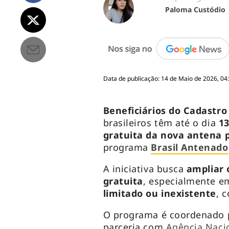
Paloma Custódio
Data de publicação: 14 de Maio de 2026, 04
Beneficiários do Cadastr
brasileiros têm até o dia
13
gratuita da nova antena p
programa
Brasil Antenado
A iniciativa busca
ampliar 
gratuita
, especialmente e
limitado ou inexistente
, 
O programa é coordenado
parceria com
Agência Naci