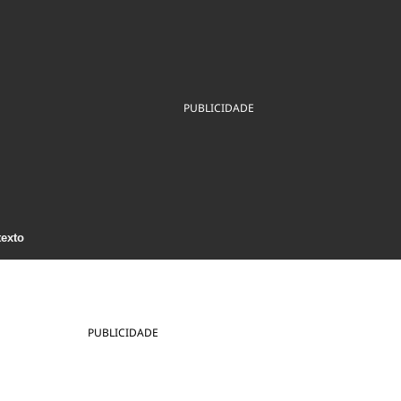
ios
Cultura
Podcast
Economia
Política
ral
Educação
Saúde
Tecnologia
Infraestrutura
Tempo
Internacional
PUBLICIDADE
mento
Meio Ambiente
texto
PUBLICIDADE