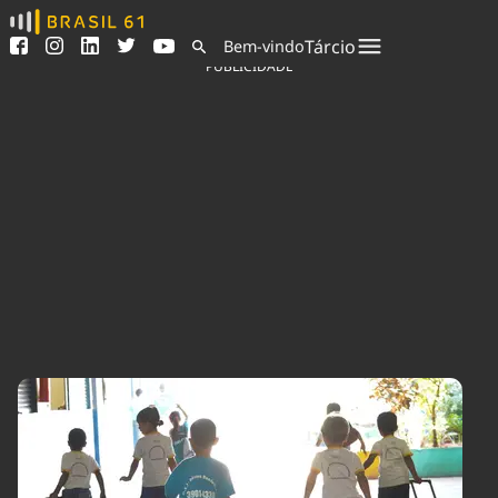
Ver todas as notícias
Saneamento
Tárcio
Bem-vindo
Podcasts
Indicadores
PUBLICIDADE
Área do comunicador
Bioinsumos
Publicidade Legal
Blog
Sair da plataforma
Brasil Mineral
Quem somos
Fique por dentro do
Congresso Nacional e
Expediente
nossos líderes.
Trabalhe no Brasil 61
Acesse
Contato
Agronegócios
Comportamento
Meio Ambiente
Brasil
Cultura
Podcast
Brasil Mineral
Economia
Política
Ciência &
Educação
Saúde