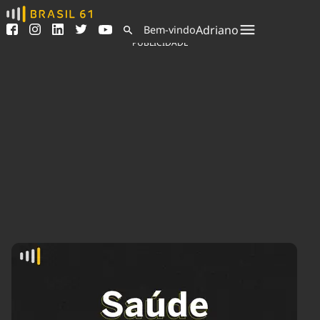
Ver todas as notícias
Saneamento
Adriano
Bem-vindo
Podcasts
Indicadores
PUBLICIDADE
Área do comunicador
Bioinsumos
Publicidade Legal
Blog
Sair da plataforma
Brasil Mineral
Quem somos
Fique por dentro do
Congresso Nacional e
Expediente
nossos líderes.
Trabalhe no Brasil 61
Acesse
Contato
Agronegócios
Comportamento
Meio Ambiente
Brasil
Cultura
Podcast
Brasil Mineral
Economia
Política
Ciência &
Educação
Saúde