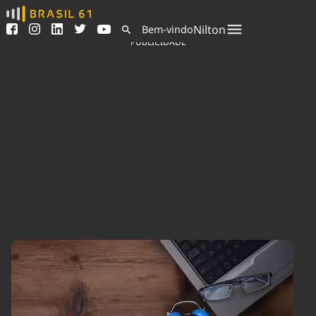
Ver todas as notícias
Saneamento
Nilton
Bem-vindo
Podcasts
Indicadores
PUBLICIDADE
Área do comunicador
Bioinsumos
Publicidade Legal
Blog
Sair da plataforma
Brasil Mineral
Quem somos
Fique por dentro do
Congresso Nacional e
Expediente
nossos líderes.
Trabalhe no Brasil 61
Acesse
Contato
Agronegócios
Comportamento
Meio Ambiente
Brasil
Cultura
Podcast
Brasil Mineral
Economia
Política
Ciência &
Educação
Saúde