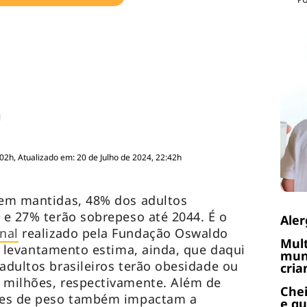
:02h, Atualizado em: 20 de Julho de 2024, 22:42h
rem mantidas, 48% dos adultos
e e 27% terão sobrepeso até 2044. É o
Aler
nal
realizado pela Fundação Oswaldo
Mult
 O levantamento estima, ainda, que daqui
muni
 adultos brasileiros terão obesidade ou
cria
7 milhões, respectivamente. Além de
Chei
ções de peso também impactam a
e q