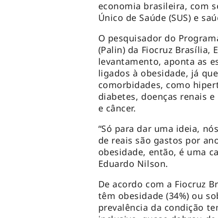
economia brasileira, com s
Único de Saúde (SUS) e saú
O pesquisador do Programa
(Palin) da Fiocruz Brasília
levantamento, aponta as es
ligados à obesidade, já qu
comorbidades, como hipert
diabetes, doenças renais e
e câncer.
“Só para dar uma ideia, nó
de reais são gastos por an
obesidade, então, é uma c
Eduardo Nilson.
De acordo com a Fiocruz Bra
têm obesidade (34%) ou sob
prevalência da condição t