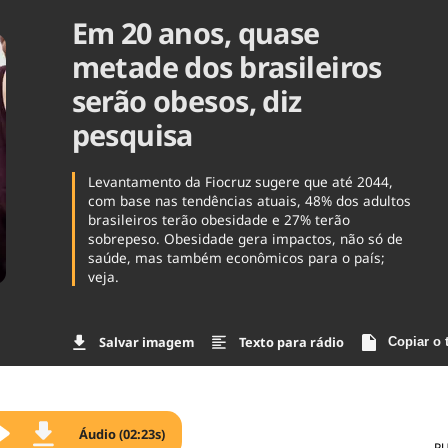
Em 20 anos, quase
Agronegóc
Brasil
metade dos brasileiros
Brasil Mine
Ciência & 
serão obesos, diz
Cinema
pesquisa
Comporta
Levantamento da Fiocruz sugere que até 2044,
com base nas tendências atuais, 48% dos adultos
brasileiros terão obesidade e 27% terão
sobrepeso. Obesidade gera impactos, não só de
saúde, mas também econômicos para o país;
veja.
Salvar imagem
Texto para rádio
Copiar o 
Áudio (02:23s)
P