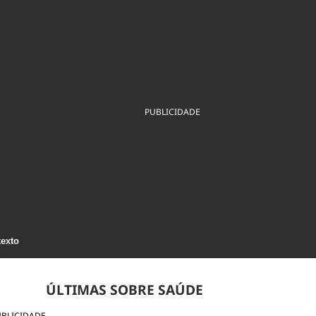
ios
Cultura
Podcast
Economia
Política
ral
Educação
Saúde
Tecnologia
Infraestrutura
Tempo
Internacional
mento
Meio Ambiente
PUBLICIDADE
texto
ÚLTIMAS SOBRE SAÚDE
UBLICIDADE