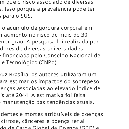
m que o risco associado de diversas
 Isso porque a prevalência pode ter
 para o SUS.
 o acúmulo de gordura corporal em
m aumento no risco de mais de 30
or grau. A pesquisa foi realizada por
dores de diversas universidades
 e financiada pelo Conselho Nacional de
 e Tecnológico (CNPq).
uz Brasília, os autores utilizaram um
para estimar os impactos do sobrepeso
enças associadas ao elevado Índice de
s até 2044. A estimativa foi feita
e manutenção das tendências atuais.
dentes e mortes atribuíveis de doenças
 cirrose, cânceres e doença renal
udo de Carga Global da Doença (GBD) e