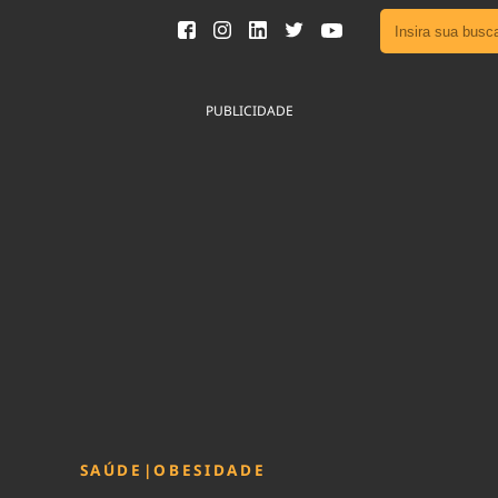
Ver toda
Podcast
PUBLICIDADE
Área do
Publicid
Sair da 
Fique por 
Congresso 
nossos líde
Acesse
SAÚDE
|
OBESIDADE