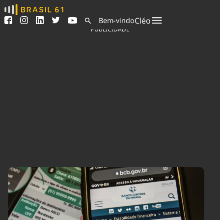
Ver todas as notícias
Saneamento
Cléo
Bem-vindo
Podcasts
Indicadores
PUBLICIDADE
Área do comunicador
Bioinsumos
Publicidade Legal
Blog
Sair da plataforma
Brasil Mineral
Quem somos
Fique por dentro do
Congresso Nacional e
Expediente
nossos líderes.
Trabalhe no Brasil 61
Acesse
Contato
Agronegócios
Comportamento
Meio Ambiente
Brasil
Cultura
Podcast
Brasil Mineral
Economia
Política
Ciência &
Educação
Saúde