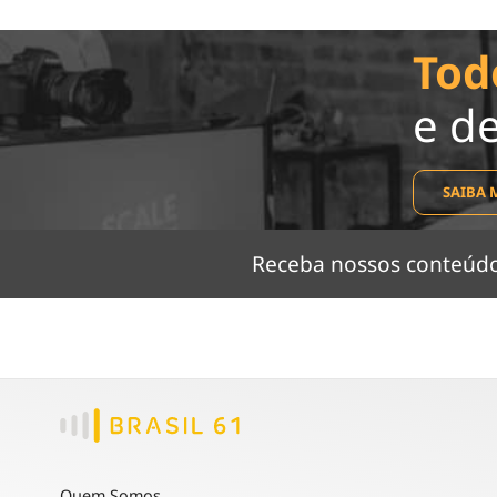
Tod
e d
SAIBA 
Receba nossos conteú
Quem Somos