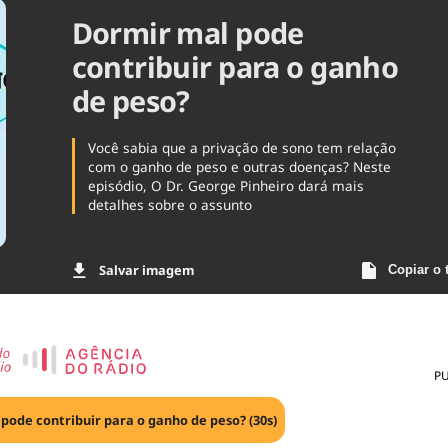
Dormir mal pode
Agronegóc
Brasil
contribuir para o ganho
Brasil Mine
Ciência & 
de peso?
Cinema
Comporta
Você sabia que a privação de sono tem relação
com o ganho de peso e outras doenças? Neste
episódio, O Dr. George Pinheiro dará mais
detalhes sobre o assunto
Salvar imagem
Copiar o 
P
pode contribuir para o ganho de peso? (30s)