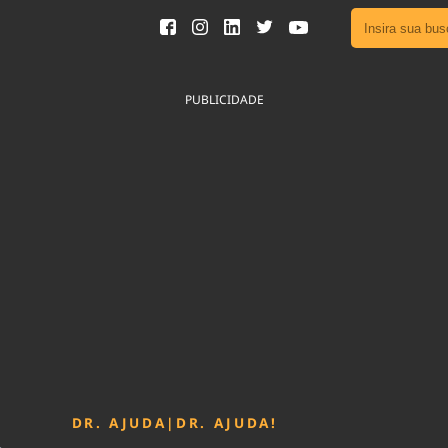
Ver toda
Podcast
PUBLICIDADE
Área do
Publicid
Sair da 
Fique por 
Congresso 
nossos líde
Acesse
DR. AJUDA
|
DR. AJUDA!