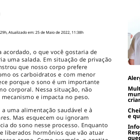
:29h, Atualizado em: 25 de Maio de 2022, 11:38h
a acordado, o que você gostaria de
ia uma salada. Em situação de privação
nstrou que nosso corpo prefere
como os carboidratos e com menor
Aler
tece porque o sono é um importante
Mult
mo corporal. Nessa situação, não
muni
e mecanismo e impacta no peso.
cria
 a uma alimentação saudável e à
Chei
e q
ulares. Mas esquecem ou ignoram
cia do sono nesse processo. Enquanto
Info
Res
e liberados hormônios que vão atuar
qued