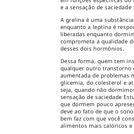
em funções específicas do
e a sensação de saciedade 
A grelina é uma substância
enquanto a leptina é respo
liberadas enquanto dormim
comprometa a qualidade de
desses dois hormônios.
Dessa forma, quem tem ins
qualquer outro transtorno
aumentada de problemas m
glicemia, do colesterol e a
seja, quando não dormimo
sensação de saciedade Est
que dormem pouco apresen
deve ao fato de que o sono
bem faz com que você con
alimentos mais calóricos e