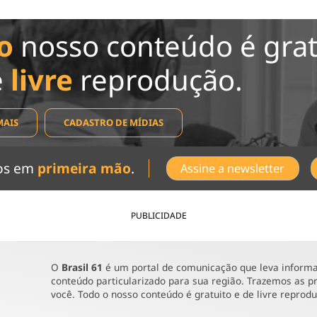
o
nosso conteúdo é grat
e
livre
reprodução.
MAIS
CADASTRO DE MÍDIAS
dos em
primeira mão
.
Assine a newsletter
PUBLICIDADE
O
Brasil 61
é um portal de comunicação que leva informaç
conteúdo particularizado para sua região. Trazemos as pr
você. Todo o nosso conteúdo é gratuito e de livre reprod