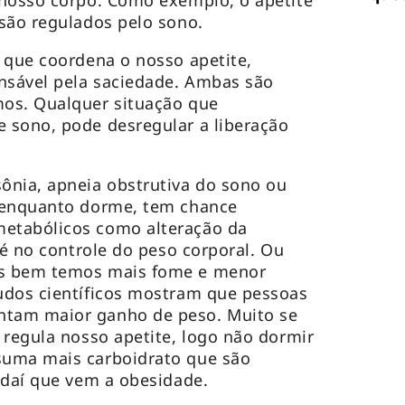
 nosso corpo. Como exemplo, o apetite
são regulados pelo sono.
 que coordena o nosso apetite,
nsável pela saciedade. Ambas são
os. Qualquer situação que
 sono, pode desregular a liberação
ônia, apneia obstrutiva do sono ou
 enquanto dorme, tem chance
etabólicos como alteração da
té no controle do peso corporal. Ou
s bem temos mais fome e menor
udos científicos mostram que pessoas
tam maior ganho de peso. Muito se
 regula nosso apetite, logo não dormir
suma mais carboidrato que são
 daí que vem a obesidade.