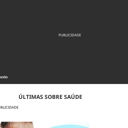
ios
Cultura
Podcast
Economia
Política
ral
Educação
Saúde
Tecnologia
Infraestrutura
Tempo
Internacional
PUBLICIDADE
mento
Meio Ambiente
texto
ÚLTIMAS SOBRE SAÚDE
UBLICIDADE