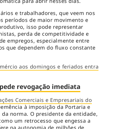
omática para abrir nesses dias.
rios e trabalhadores, que veem nos
 os períodos de maior movimento e
produtivo, isso pode representar
istas, perda de competitividade e
 de empregos, especialmente entre
os que dependem do fluxo constante
omércio aos domingos e feriados entra
 pede revogação imediata
ações Comerciais e Empresariais do
emência à imposição da Portaria e
 da norma. O presidente da entidade,
ca como um retrocesso que engessa a
rfere na autonomia de milhões de