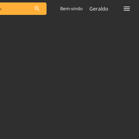
Geraldo
Bem-vindo
s as notícias
Saneamento
s
Indicadores
 comunicador
Bioinsumos
ade Legal
Blog
plataforma
Brasil Mineral
Quem somos
Expediente
dentro do
Nacional e
Trabalhe no Brasil 61
res.
Contato