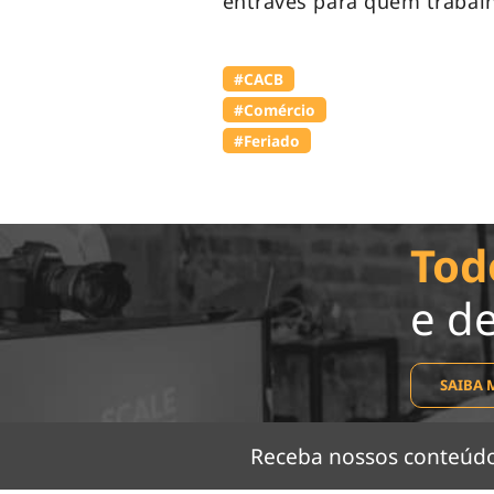
entraves para quem trabalha
#⁠CACB
#Comércio
#Feriado
Tod
e d
SAIBA 
Receba nossos conteú