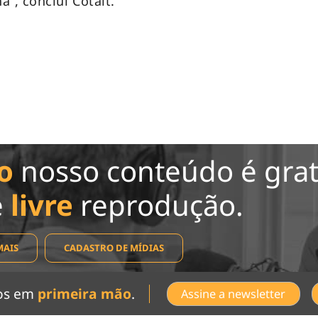
”, conclui Cotait.
o
nosso conteúdo é grat
e
livre
reprodução.
MAIS
CADASTRO DE MÍDIAS
dos em
primeira mão
.
Assine a newsletter