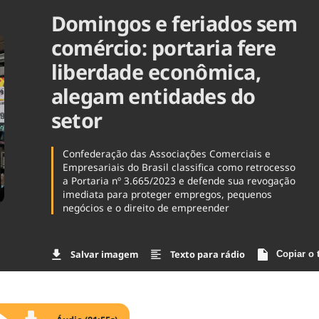
Domingos e feriados sem
Agronegóc
Brasil
comércio: portaria fere
Brasil Mine
Ciência & 
liberdade econômica,
Cinema
alegam entidades do
Comporta
setor
Confederação das Associações Comerciais e
Empresariais do Brasil classifica como retrocesso
a Portaria nº 3.665/2023 e defende sua revogação
imediata para proteger empregos, pequenos
negócios e o direito de empreender
Salvar imagem
Texto para rádio
Copiar o 