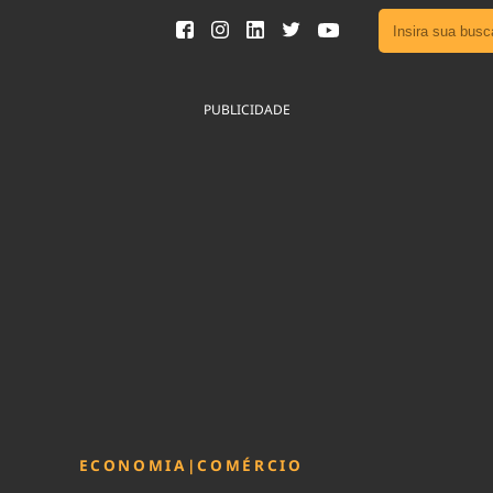
Ver toda
Podcast
PUBLICIDADE
Área do
Publicid
Sair da 
Fique por 
Congresso 
nossos líde
Acesse
ECONOMIA
|
COMÉRCIO