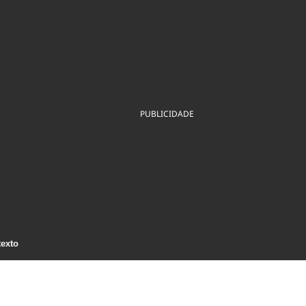
ios
Cultura
Podcast
Economia
Política
ral
Educação
Saúde
Tecnologia
Infraestrutura
Tempo
Internacional
mento
Meio Ambiente
PUBLICIDADE
texto