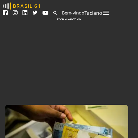
Ver todas as notícias
Saneamento
Taciano
Bem-vindo
Podcasts
Indicadores
PUBLICIDADE
Área do comunicador
Bioinsumos
Publicidade Legal
Blog
Sair da plataforma
Brasil Mineral
Quem somos
Fique por dentro do
Congresso Nacional e
Expediente
nossos líderes.
Trabalhe no Brasil 61
Acesse
Contato
Agronegócios
Comportamento
Meio Ambiente
Brasil
Cultura
Podcast
Brasil Mineral
Economia
Política
Ciência &
Educação
Saúde